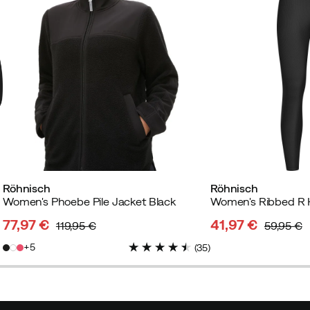
Röhnisch
Röhnisch
Women's Phoebe Pile Jacket Black
77,97 €
41,97 €
119,95 €
59,95 €
discounted
original
discounted
original
5
(
35
)
price
price
price
price