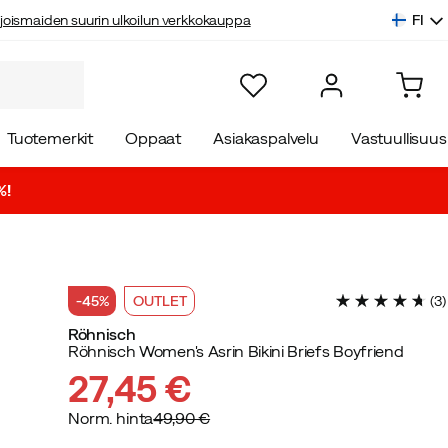
FI
joismaiden suurin ulkoilun verkkokauppa
Tuotemerkit
Oppaat
Asiakaspalvelu
Vastuullisuus
%!
-45%
OUTLET
(
3
)
Röhnisch
Röhnisch Women's Asrin Bikini Briefs Boyfriend
27,45 €
Norm. hinta
49,90 €
discounted
original