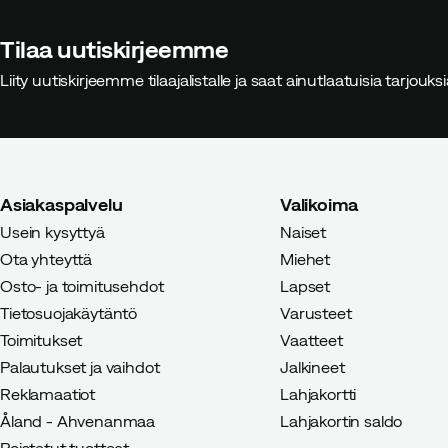
Tilaa uutiskirjeemme
Liity uutiskirjeemme tilaajalistalle ja saat ainutlaatuisia tarjouk
Asiakaspalvelu
Valikoima
Usein kysyttyä
Naiset
Ota yhteyttä
Miehet
Osto- ja toimitusehdot
Lapset
Tietosuojakäytäntö
Varusteet
Toimitukset
Vaatteet
Palautukset ja vaihdot
Jalkineet
Reklamaatiot
Lahjakortti
Åland - Ahvenanmaa
Lahjakortin saldo