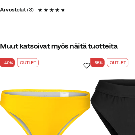
Arvostelut
(
3
)
Oma merkintämme tuotteille, jotka sisältävät v
4.7
Muut katsoivat myös näitä tuotteita
-40%
OUTLET
-55%
OUTLET
yhteensä 3 arvostelua
Hilde T
2 vuotta sitten
Vahviste
Hyvä istuvuus. Kaunis väri!