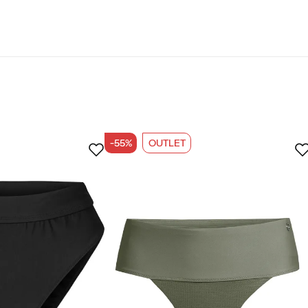
ähintään 50% kierrätysmateriaaleja.
-55%
OUTLET
ttu ostaja