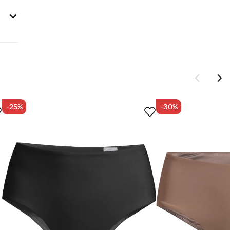
-25%
-30%