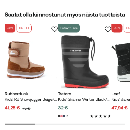
Väri:
Black
Koko:
29
Saatat olla kiinnostunut myös näistä tuotteista
-45%
OUTLET
Outnorth Price
-40%
OU
Anneli
4 vuotta sitten
Vahvistettu ostaja
Tiesin, että nämä kengät olivat hyvät.
Väri:
Black
Koko:
34
Rubberduck
Tretorn
Leaf
Kids' Rd Snowjogger Beige/Cognac
Kids' Gränna Winter Black/Grey
Kids' Jare
Madelene L.
41,25 €
32 €
47,94 €
5 vuotta sitten
75 €
discounted
original
price
discoun
original
1
price
price
price
price
Lämmin, kaunis ja tyylikäs! Lapset rakastavat niitä.