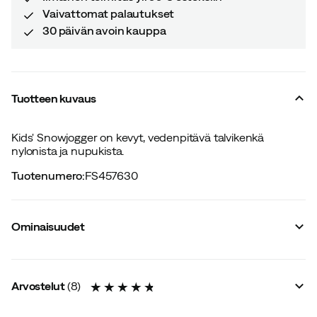
Vaivattomat palautukset
30 päivän avoin kauppa
Tuotteen kuvaus
Kids' Snowjogger on kevyt, vedenpitävä talvikenkä
nylonista ja nupukista.
Tuotenumero
:
FS457630
Ominaisuudet
Tavarantoimittajan värinimike
:
Khaki
Heijastin
:
Ei
Arvostelut
(
8
)
Varren korkeus
:
Keskikorkea
Kalvo
:
Muut