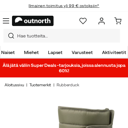
Ilmainen toimitus yli 99 € ostoksiin*
Naiset
Miehet
Lapset
Varusteet
Aktiviteetit
Älä jätä väliin Super Deals -tarjouksia, joissa alennusta jopa
60%!
Aloitussivu
Tuotemerkit
Rubberduck