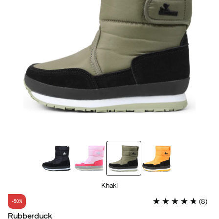
Khaki
(
8
)
-50%
Rubberduck