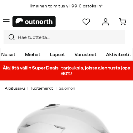
Ilmainen toimitus yli 99 € ostoksiin*
Vaivattomat palautukset
Naiset
Miehet
Lapset
Varusteet
Aktiviteetit
Älä jätä väliin Super Deals -tarjouksia, joissa alennusta jopa
60%!
Aloitussivu
Tuotemerkit
Salomon