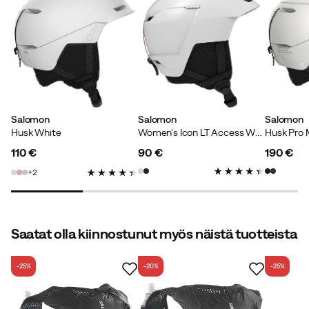
Peter Å
4 kuukautta sitten
Vahvistettu ostaja
Koko:
M
Väri:
White/UNI.M.BLUE
Salomon
Salomon
Salomon
Husk White
Women's Icon LT Access White
Husk Pro 
110 €
90 €
190 €
price
price
price
Verified by Trustvoice
2
Saatat olla kiinnostunut myös näistä tuotteista
-25%
-20%
-25%