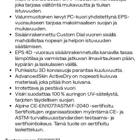
joka tarjoaa välitöntä mukavuutta ja tiukan
istuvuuden.
Valunmuotoinen kevyt PC-kuori yhdistettynä EPS-
vuoraukseen tarjoaa maksimaalisen suojan ja
mukavuuden.
Sisäänrakennettu Custom Dial vuoren sisällä
mahdollistaa nopean ja helpon istuvuuden
säätämisen.
EPS 4D -vuoraus sisäänrakennetuilla kanavilla tasaa
lämpötilaa ja varmistaa jatkuvan ilmavirtauksen pään,
kypärän ja laskulasien välillä.
Puhkaistu 3D korvasuoja parantaa kuuluvuutta.
AdvancedSkin ActiveDry on nopeasti kuivuva
materiaali, joka pitää ihon kuivana.
Irrotettava ja pestävä vuori.
Visiiri suodattaa 100 % auringon UV-säteilystä,
tarjoten täydellisen suojan.
Alpine CE-EN1077/ASTM F-2040 -sertifioitu.
Sertifioitujen organisaatioiden myöntämä CE- ja
ASTM-turvallisuusstandardien testaamis- ja
sertifiointioikeus. Tämä tuote on sertifioitu
lasketteluun.