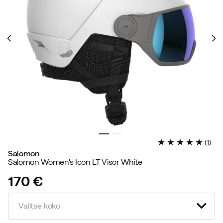
(
1
)
Salomon
Salomon Women's Icon LT Visor White
170 €
price
Valitse koko