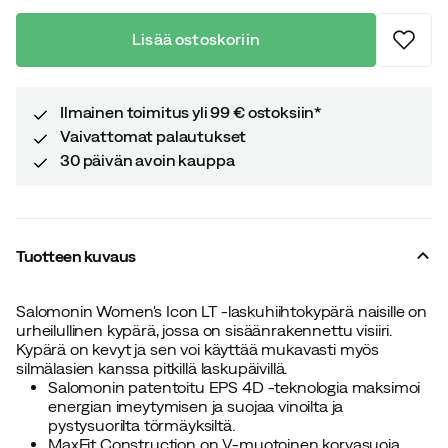
Lisää ostoskoriin
Ilmainen toimitus yli 99 € ostoksiin*
Vaivattomat palautukset
30 päivän avoin kauppa
Tuotteen kuvaus
Salomonin Women's Icon LT -laskuhiihtokypärä naisille on
urheilullinen kypärä, jossa on sisäänrakennettu visiiri.
Kypärä on kevyt ja sen voi käyttää mukavasti myös
silmälasien kanssa pitkillä laskupäivillä.
Salomonin patentoitu EPS 4D -teknologia maksimoi
energian imeytymisen ja suojaa vinoilta ja
pystysuorilta törmäyksiltä.
MaxFit Construction on V-muotoinen korvasuoja,