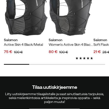
Salomon
Salomon
Salomon
Active Skin 4 Black/Metal
Women's Active Skin 4 Black/Metal
75 €
80 €
21 €
100 €
100 €
28 
discounted
original
discounted
original
discoun
original
price
price
price
price
price
price
Tilaa uutiskirjeemme
Liity uutiskirjeemme tilaajalistalle ja saat ainutlaatuisia tarjouksia,
sekä mielenkiintoisia artikkeleita ja inspiroivia oppaita – sekä
paljon muuta!