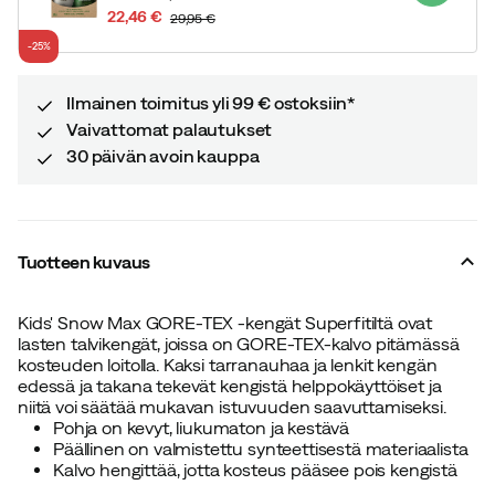
22,46 €
29,95 €
discounted
original
-25%
price
price
Ilmainen toimitus yli 99 € ostoksiin*
Vaivattomat palautukset
30 päivän avoin kauppa
Tuotteen kuvaus
Kids' Snow Max GORE-TEX -kengät Superfitiltä ovat
lasten talvikengät, joissa on GORE-TEX-kalvo pitämässä
kosteuden loitolla. Kaksi tarranauhaa ja lenkit kengän
edessä ja takana tekevät kengistä helppokäyttöiset ja
niitä voi säätää mukavan istuvuuden saavuttamiseksi.
Pohja on kevyt, liukumaton ja kestävä
Päällinen on valmistettu synteettisestä materiaalista
Kalvo hengittää, jotta kosteus pääsee pois kengistä