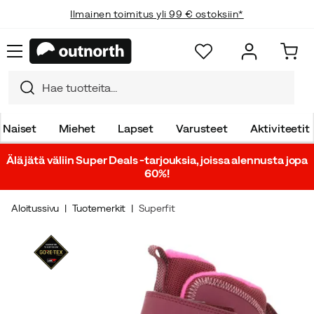
Ilmainen toimitus yli 99 € ostoksiin*
Naiset
Miehet
Lapset
Varusteet
Aktiviteetit
Älä jätä väliin Super Deals -tarjouksia, joissa alennusta jopa
60%!
Aloitussivu
Tuotemerkit
Superfit