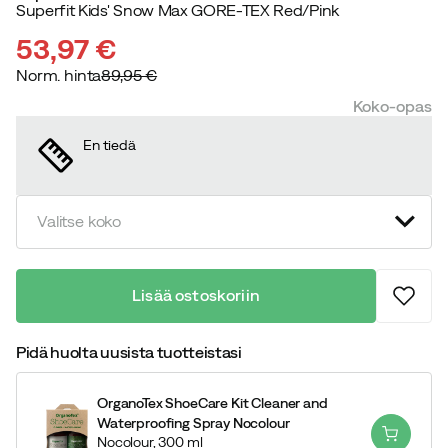
Superfit Kids' Snow Max GORE-TEX Red/Pink
53,97 €
Norm. hinta
89,95 €
discounted
original
Koko-opas
price
price
En tiedä
Valitse koko
Lisää ostoskoriin
Pidä huolta uusista tuotteistasi
OrganoTex ShoeCare Kit Cleaner and
Waterproofing Spray Nocolour
Nocolour,
300 ml