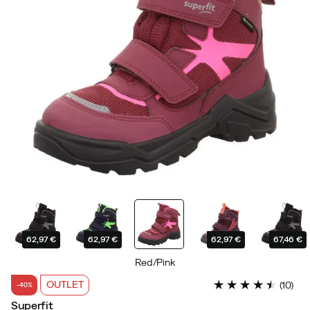
62,97 €
62,97 €
62,97 €
67,46 €
Red/Pink
OUTLET
(
10
)
-40%
Superfit