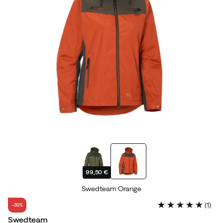
99,50 €
Swedteam Orange
(
1
)
-30%
Swedteam