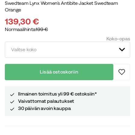
Swedteam Lynx Women´s Antibite Jacket Swedteam
Orange
139,30 €
Normaalihinta
199 €
discounted
original
Koko-opas
price
price
Valitse koko
Lisää ostoskoriin
Ilmainen toimitus yli 99 € ostoksiin*
Vaivattomat palautukset
30 päivän avoin kauppa