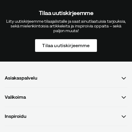
Tilaa uutiskirjeemme
Liity uutiskirjeemme tilaajalistalle ja saat ainutlaatuisia tarjouksia,
sekä mielenkiintoisia artikkeleita ja inspiroivia oppaita – sekä
paljon muuta!
Tilaa uutiskirjeemme
Asiakaspalvelu
Usein kysyttyä
Valikoima
Ota yhteyttä
Naiset
Osto- ja toimitusehdot
Inspiroidu
Miehet
Tietosuojakäytäntö
Oppaat
Lapset
Toimitukset