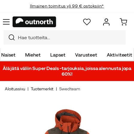
Ilmainen toimitus yli 99 € ostoksiin*
Naiset
Miehet
Lapset
Varusteet
Aktiviteetit
Älä jätä väliin Super Deals -tarjouksia, joissa alennusta jopa
60%!
Aloitussivu
Tuotemerkit
Swedteam