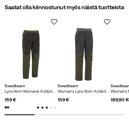
Saatat olla kiinnostunut myös näistä tuotteista
Swedteam
Swedteam
Swedtea
Lynx Xtrm Women´s Antibite Trousers Hunting Green
Women's Lynx Xtrm Antibite Dark Grey
159 €
159 €
189,90 €
price
price
price