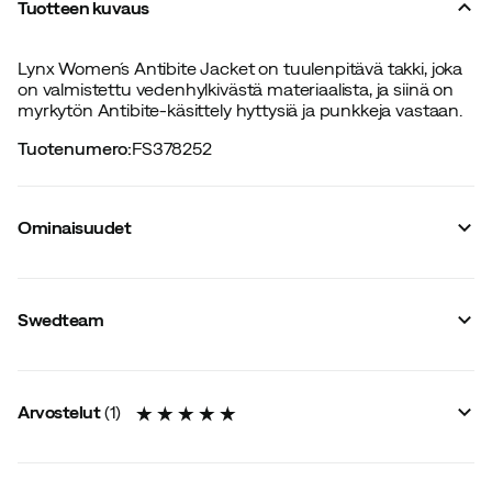
Tuotteen kuvaus
Lynx Women´s Antibite Jacket on tuulenpitävä takki, joka
on valmistettu vedenhylkivästä materiaalista, ja siinä on
myrkytön Antibite-käsittely hyttysiä ja punkkeja vastaan.
Tuotenumero
:
FS378252
Ominaisuudet
Tavarantoimittajan värinimike
:
Swedteam Orange
Huppu
:
Kiinteä
Swedteam
Koko-opas
Arvostelut
(
1
)