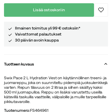
Lisää ostoskoriin
Ilmainen toimitus yli 99 € ostoksiin*
Vaivattomat palautukset
30 päivän avoin kauppa
Tuotteen kuvaus
Swix Pace 2 L Hydration Vest on käytännöllinen treeni- ja
juomareppu, joka on suunniteltu pidempiä juoksulenkkejä
varten. Repun tilavuus on 2 litraa ja siihen sisältyy kaksi
500 ml juomapulloa. Reppu on lisäksi varustettu useilla
kätevillä taskuilla vaatteille, välipaloille ja muille tarpeellisille
pikkutavaroille.
Tuotenumero
:
FS464961