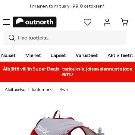
Ilmainen toimitus yli 99 € ostoksiin*
Naiset
Miehet
Lapset
Varusteet
Aktiviteetit
Älä jätä väliin Super Deals -tarjouksia, joissa alennusta jopa
60%!
Aloitussivu
Tuotemerkit
Swix