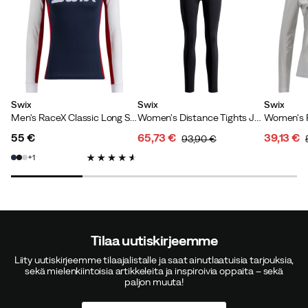
Verified by Trustvoice
Swix
Swix
Swix
Men's RaceX Classic Long Sleeve Dark Navy/Bright White
Women's Distance Tights Jet Black
55 €
65,73 €
39,13 €
93,90 €
price
discounted
original
discoun
original
1
price
price
price
price
Tilaa uutiskirjeemme
Liity uutiskirjeemme tilaajalistalle ja saat ainutlaatuisia tarjouksia,
sekä mielenkiintoisia artikkeleita ja inspiroivia oppaita – sekä
paljon muuta!