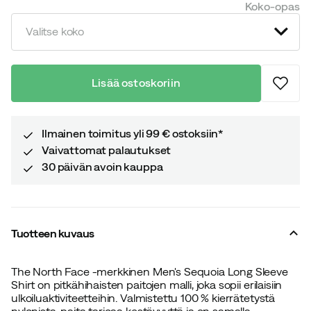
Koko-opas
price
price
Valitse koko
Lisää ostoskoriin
Ilmainen toimitus yli 99 € ostoksiin*
Vaivattomat palautukset
30 päivän avoin kauppa
Tuotteen kuvaus
The North Face -merkkinen Men's Sequoia Long Sleeve
Shirt on pitkähihaisten paitojen malli, joka sopii erilaisiin
ulkoiluaktiviteetteihin. Valmistettu 100 % kierrätetystä
nylonista, paita tarjoaa kestävyyttä ja on samalla