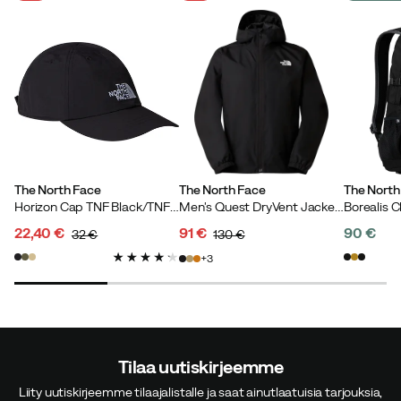
The North Face
The North Face
The North
Horizon Cap TNF Black/TNF White
Men's Quest DryVent Jacket TNF Black
22,40 €
91 €
90 €
32 €
130 €
discounted
original
discounted
original
price
3
price
price
price
price
Tilaa uutiskirjeemme
Liity uutiskirjeemme tilaajalistalle ja saat ainutlaatuisia tarjouksia,