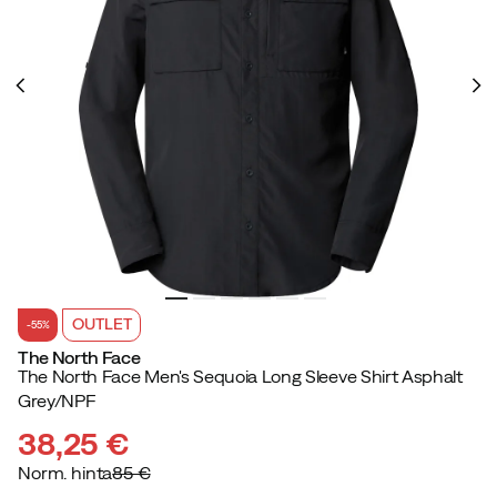
OUTLET
-55%
The North Face
The North Face Men's Sequoia Long Sleeve Shirt Asphalt
Grey/NPF
38,25 €
Norm. hinta
85 €
discounted
original