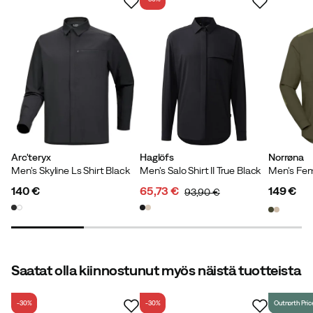
Sisältää kierrätysmateriaaleja
Oma merkintämme tuotteille, jotka sisältävät vähintään
50% kierrätysmateriaaleja.
Arc'teryx
Haglöfs
Norrøna
Men's Skyline Ls Shirt Black
Men's Salo Shirt II True Black
140 €
65,73 €
149 €
93,90 €
price
discounted
original
price
price
price
Saatat olla kiinnostunut myös näistä tuotteista
-30%
-30%
Outnorth Pric