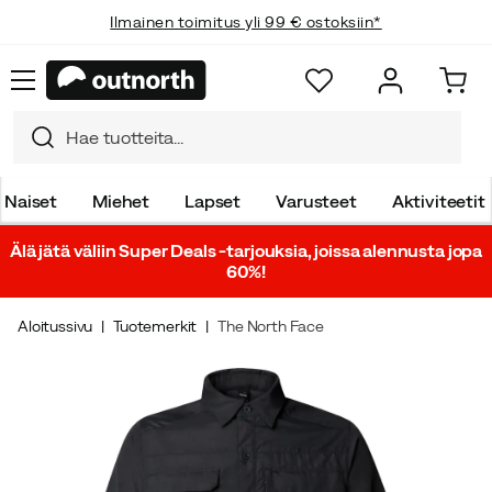
Ilmainen toimitus yli 99 € ostoksiin*
Naiset
Miehet
Lapset
Varusteet
Aktiviteetit
Älä jätä väliin Super Deals -tarjouksia, joissa alennusta jopa
60%!
Aloitussivu
Tuotemerkit
The North Face