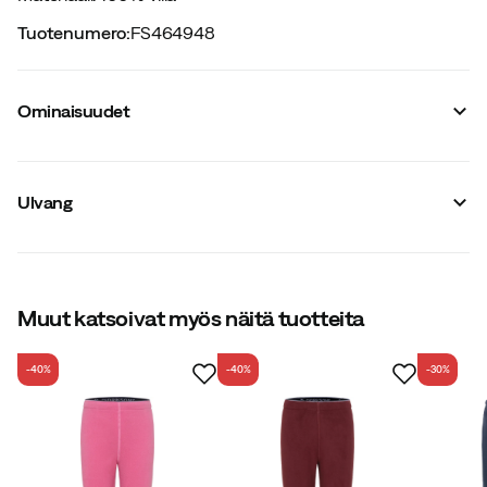
Tuotenumero
:
FS464948
Ominaisuudet
Tavarantoimittajan tuotenumero
:
79063
Tavarantoimittajan tuotenimike
:
PINY jogger
Ulvang
Tavarantoimittajan värinimike
:
Mango
Päämateriaali
:
Villa
Vyötärö
:
Normaali
Mulesingfri villaa
:
Kyllä
Koko
:
92
Muut katsoivat myös näitä tuotteita
-40%
-40%
-30%