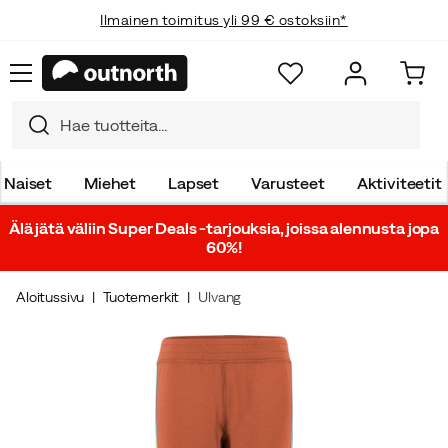
Ilmainen toimitus yli 99 € ostoksiin*
Naiset
Miehet
Lapset
Varusteet
Aktiviteetit
Älä jätä väliin Super Deals -tarjouksia, joissa alennusta jopa
60%!
Aloitussivu
Tuotemerkit
Ulvang