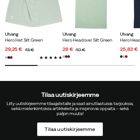
Ulvang
Ulvang
Ulvang
Hero Hat Silt Green
Hero Headover Silt Green
Hero Head
29,25 €
28 €
25,83 €
45 €
40 €
discounted
original
discounted
original
discoun
original
price
price
price
price
price
price
Tilaa uutiskirjeemme
Liity uutiskirjeemme tilaajalistalle ja saat ainutlaatuisia tarjouksia,
sekä mielenkiintoisia artikkeleita ja inspiroivia oppaita – sekä
paljon muuta!
Tilaa uutiskirjeemme