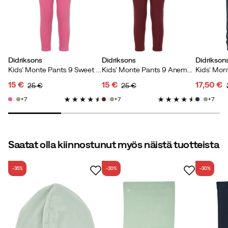
Didriksons
Didriksons
Didrikson
Kids' Monte Pants 9 Sweet Pink
Kids' Monte Pants 9 Anemon Red
Kids' Mon
15 €
15 €
17,50 €
25 €
25 €
discounted
original
discounted
original
discoun
original
7
7
7
price
price
price
price
price
price
Saatat olla kiinnostunut myös näistä tuotteista
-35%
-30%
-30%