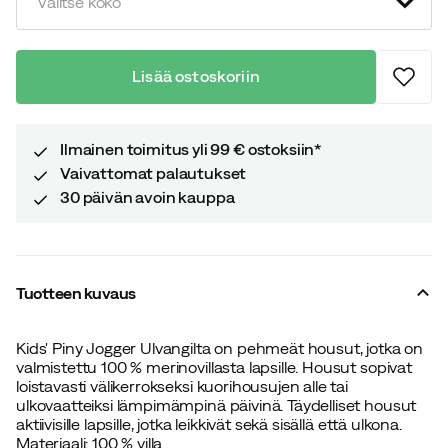
Valitse koko
Lisää ostoskoriin
Ilmainen toimitus yli 99 € ostoksiin*
Vaivattomat palautukset
30 päivän avoin kauppa
Tuotteen kuvaus
Kids' Piny Jogger Ulvangilta on pehmeät housut, jotka on
valmistettu 100 % merinovillasta lapsille. Housut sopivat
loistavasti välikerrokseksi kuorihousujen alle tai
ulkovaatteiksi lämpimämpinä päivinä. Täydelliset housut
aktiivisille lapsille, jotka leikkivät sekä sisällä että ulkona.
Materiaali: 100 % villa