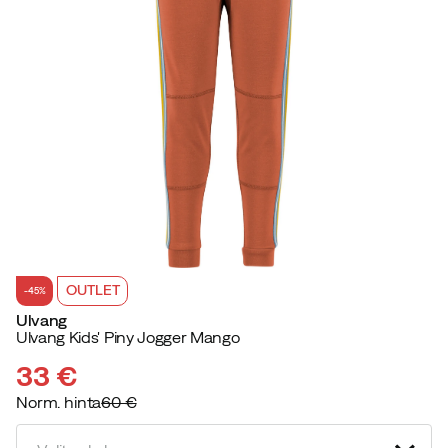
OUTLET
-45%
Ulvang
Ulvang Kids' Piny Jogger Mango
33 €
Norm. hinta
60 €
discounted
original
price
price