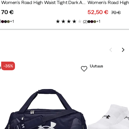
Women's Road High Waist Tight Dark Aubergine
70 €
52,50 €
70 €
price
discounted
original
2
)
1
1
(
2
)
price
price
-35%
Uutuus