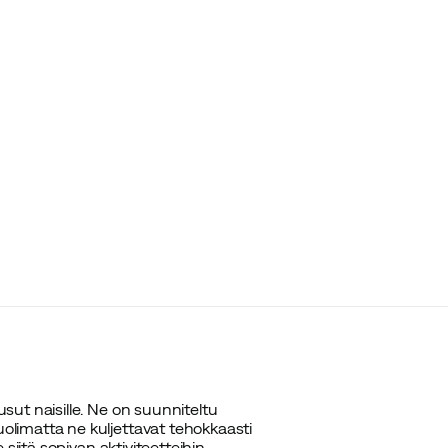
ut naisille. Ne on suunniteltu
limatta ne kuljettavat tehokkaasti
siitä sopivan aktiviteetteihin.