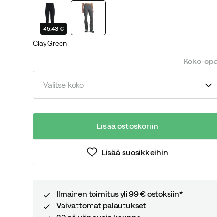
price
price
45,43 €
Clay Green
Koko-op
Valitse koko
Lisää ostoskoriin
Lisää suosikkeihin
Ilmainen toimitus yli 99 € ostoksiin*
Vaivattomat palautukset