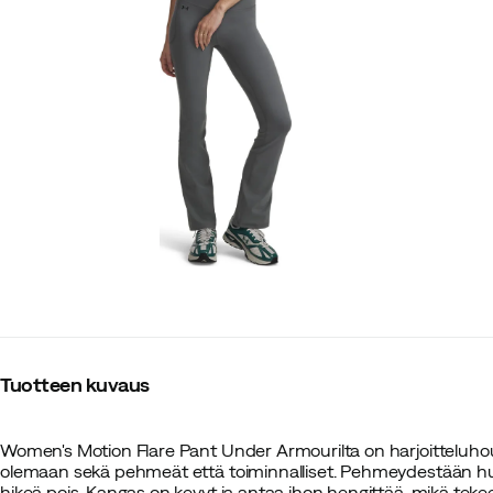
Tuotteen kuvaus
Women's Motion Flare Pant Under Armourilta on harjoitteluhous
olemaan sekä pehmeät että toiminnalliset. Pehmeydestään huo
hikeä pois. Kangas on kevyt ja antaa ihon hengittää, mikä tekee 