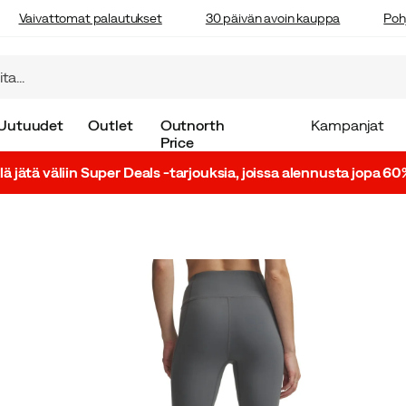
Vaivattomat palautukset
30 päivän avoin kauppa
Poh
Uutuudet
Outlet
Outnorth
Kampanjat
Price
lä jätä väliin Super Deals -tarjouksia, joissa alennusta jopa 60