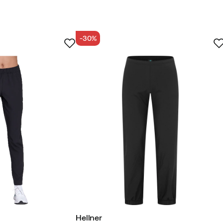
-30%
Hellner