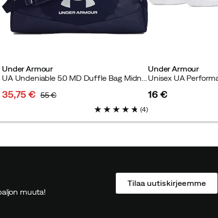
Under Armour
Under Armour
UA Undeniable 5.0 MD Duffle Bag Midnight Navy
35,75 €
16 €
55 €
discounted
original
price
(
4
)
price
price
Tilaa uutiskirjeemme
ä paljon muuta!