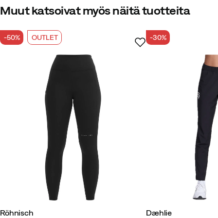
Muut katsoivat myös näitä tuotteita
Paino
:
20 g
Koko-opas
-50%
OUTLET
-30%
Röhnisch
Dæhlie