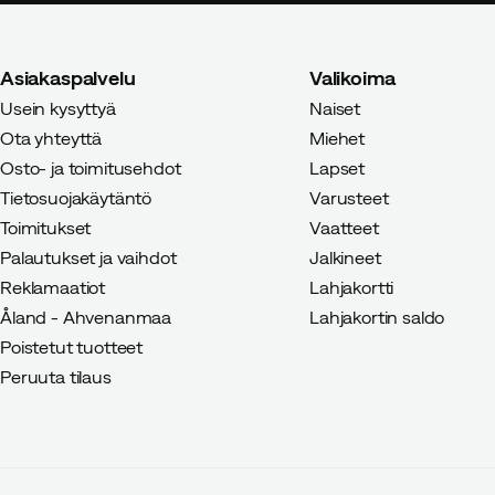
Asiakaspalvelu
Valikoima
Usein kysyttyä
Naiset
Ota yhteyttä
Miehet
Osto- ja toimitusehdot
Lapset
Tietosuojakäytäntö
Varusteet
Toimitukset
Vaatteet
Palautukset ja vaihdot
Jalkineet
Reklamaatiot
Lahjakortti
Åland - Ahvenanmaa
Lahjakortin saldo
Poistetut tuotteet
Peruuta tilaus