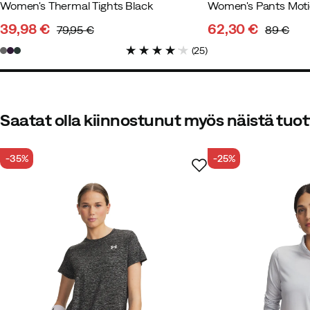
Women's Thermal Tights Black
Women's Pants Moti
39,98 €
62,30 €
79,95 €
89 €
discounted
original
discounted
original
(
25
)
price
price
price
price
Saatat olla kiinnostunut myös näistä tuot
-35%
-25%