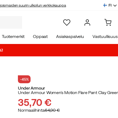
FI
joismaiden suurin ulkoilun verkkokauppa
Tuotemerkit
Oppaat
Asiakaspalvelu
Vastuullisuus
%!
-45%
Under Armour
Under Armour Women's Motion Flare Pant Clay Gree
35,70 €
Normaalihinta
64,90 €
discounted
original