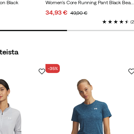
on Black
Women's Core Running Pant Black Beauty
34,93 €
49,90 €
discounted
original
(
price
price
teista
-35%