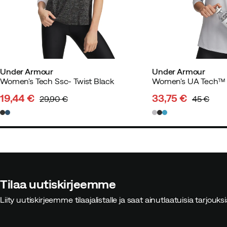
Under Armour
Under Armour
Women's Tech Ssc- Twist Black
Women's UA Tech™ T
19,44 €
33,75 €
29,90 €
45 €
discounted
original
discounted
original
price
price
price
price
Tilaa uutiskirjeemme
Liity uutiskirjeemme tilaajalistalle ja saat ainutlaatuisia tarjouk