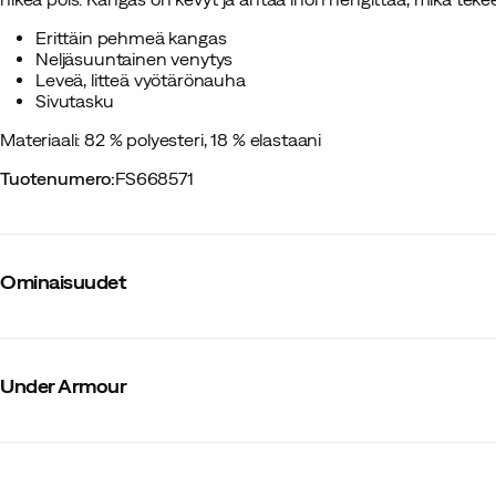
Erittäin pehmeä kangas
Neljäsuuntainen venytys
Leveä, litteä vyötärönauha
Sivutasku
Materiaali: 82 % polyesteri, 18 % elastaani
Tuotenumero
:
FS668571
Ominaisuudet
Tavarantoimittajan värinimike
:
Clay Green
Stretch
:
Kyllä
Under Armour
Lahkeen pituus
:
Täyspitkät
Istuvuus
:
Normaali
Vyötärö
:
Normaali
Päämateriaali
:
Polyesteri
Koko
:
SM
Valmistusmaa
:
Meksiko