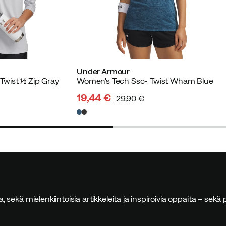
Under Armour
wist ½ Zip Gray
Women's Tech Ssc- Twist Wham Blue
19,44 €
29,90 €
discounted
original
price
price
sia, sekä mielenkiintoisia artikkeleita ja inspiroivia oppaita – sek