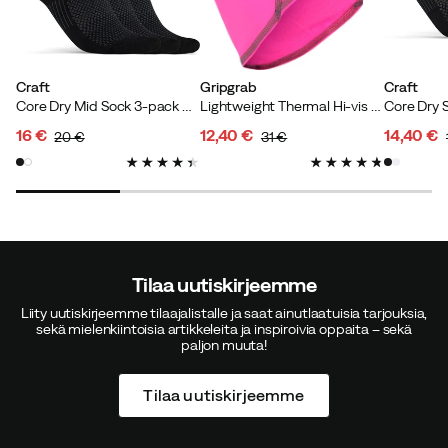
Väri:
White
Koko:
36.5-42
Craft
Gripgrab
Craft
Core Dry Mid Sock 3-pack Black
Lightweight Thermal Hi-vis Pink Hi-vis
16 €
12,40 €
14,40 €
20 €
31 €
discounted
original
discounted
original
discoun
original
Adam
1 vuosi sitten
Vahvistettu ostaja
price
price
price
price
price
price
Tilaa uutiskirjeemme
Liity uutiskirjeemme tilaajalistalle ja saat ainutlaatuisia tarjouksia,
Verified by Trustvoice
sekä mielenkiintoisia artikkeleita ja inspiroivia oppaita – sekä
paljon muuta!
Tilaa uutiskirjeemme