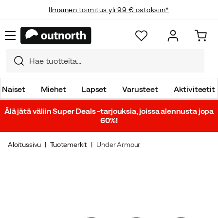
Ilmainen toimitus yli 99 € ostoksiin*
Naiset
Miehet
Lapset
Varusteet
Aktiviteetit
Älä jätä väliin Super Deals -tarjouksia, joissa alennusta jopa
60%!
Aloitussivu
Tuotemerkit
Under Armour