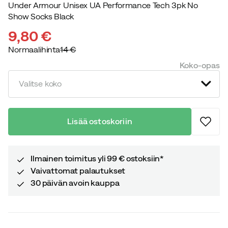
Under Armour Unisex UA Performance Tech 3pk No
Show Socks Black
9,80 €
Normaalihinta
14 €
discounted
original
Koko-opas
price
price
Valitse koko
Lisää ostoskoriin
Ilmainen toimitus yli 99 € ostoksiin*
Vaivattomat palautukset
30 päivän avoin kauppa