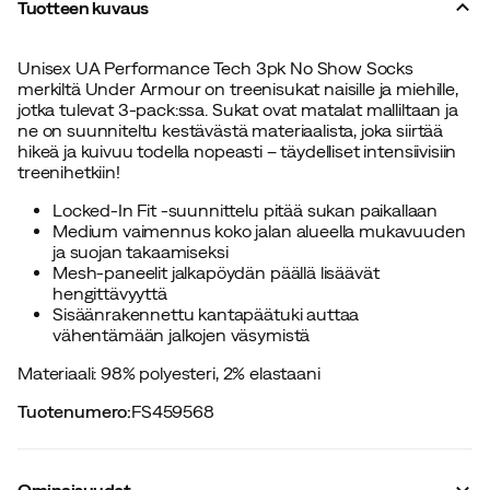
Tuotteen kuvaus
Unisex UA Performance Tech 3pk No Show Socks
merkiltä Under Armour on treenisukat naisille ja miehille,
jotka tulevat 3-pack:ssa. Sukat ovat matalat malliltaan ja
ne on suunniteltu kestävästä materiaalista, joka siirtää
hikeä ja kuivuu todella nopeasti – täydelliset intensiivisiin
treenihetkiin!
Locked-In Fit -suunnittelu pitää sukan paikallaan
Medium vaimennus koko jalan alueella mukavuuden
ja suojan takaamiseksi
Mesh-paneelit jalkapöydän päällä lisäävät
hengittävyyttä
Sisäänrakennettu kantapäätuki auttaa
vähentämään jalkojen väsymistä
Materiaali: 98% polyesteri, 2% elastaani
Tuotenumero
:
FS459568
Ominaisuudet