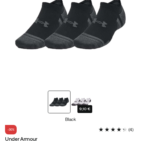
9,10 €
Black
(
4
)
-30%
Under Armour