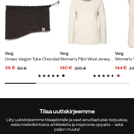
Marie O
4 vuotta sitten
Vahvistettu ostaja
Erittäin kaunis! Kuten en halua muita housuja.
Varg
Varg
Varg
Istuu mukavasti.
Unisex Vargön Tube Chocolat
Women's Fårö Wool Jersey Off White
Väri on hyvin tummansininen melkein musta.
36 €
140 €
144 €
60 €
200 €
24
Väri:
Blue
discounted
original
discounted
original
discoun
original
Koko:
M
price
price
price
price
price
price
Tilaa uutiskirjeemme
Beata A
7 kuukautta sitten
Vahvistettu ostaja
Liity uutiskirjeemme tilaajalistalle ja saat ainutlaatuisia tarjouksia,
sekä mielenkiintoisia artikkeleita ja inspiroivia oppaita – sekä
paljon muuta!