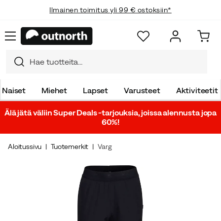
Ilmainen toimitus yli 99 € ostoksiin*
Naiset
Miehet
Lapset
Varusteet
Aktiviteetit
Älä jätä väliin Super Deals -tarjouksia, joissa alennusta jopa
60%!
Aloitussivu
Tuotemerkit
Varg