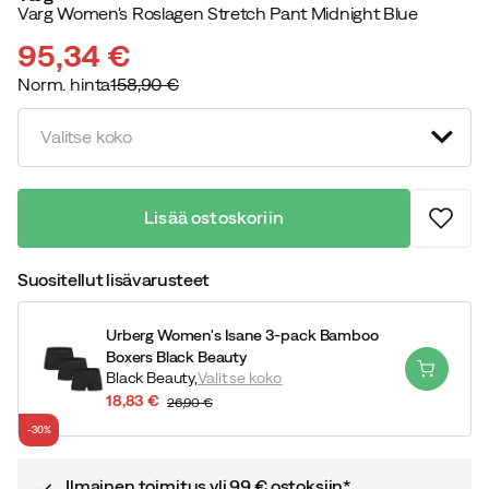
Varg Women's Roslagen Stretch Pant Midnight Blue
95,34 €
Norm. hinta
158,90 €
discounted
original
price
price
Valitse koko
Lisää ostoskoriin
Suositellut lisävarusteet
Urberg Women's Isane 3-pack Bamboo
Boxers Black Beauty
Black Beauty,
Valitse koko
18,83 €
26,90 €
discounted
original
-30%
price
price
Ilmainen toimitus yli 99 € ostoksiin*