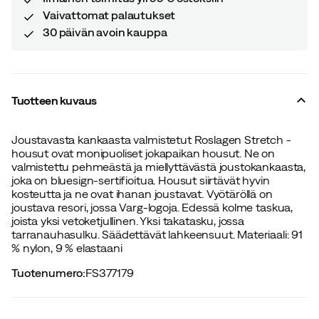
Vaivattomat palautukset
30 päivän avoin kauppa
Tuotteen kuvaus
Joustavasta kankaasta valmistetut Roslagen Stretch -
housut ovat monipuoliset jokapaikan housut. Ne on
valmistettu pehmeästä ja miellyttävästä joustokankaasta,
joka on bluesign-sertifioitua. Housut siirtävät hyvin
kosteutta ja ne ovat ihanan joustavat. Vyötäröllä on
joustava resori, jossa Varg-logoja. Edessä kolme taskua,
joista yksi vetoketjullinen. Yksi takatasku, jossa
tarranauhasulku. Säädettävät lahkeensuut. Materiaali: 91
% nylon, 9 % elastaani
Tuotenumero
:
FS377179