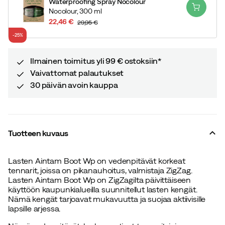
Waterproofing Spray Nocolour
Nocolour,
300 ml
22,46 €
29,95 €
discounted
original
-25%
price
price
Ilmainen toimitus yli 99 € ostoksiin*
Vaivattomat palautukset
30 päivän avoin kauppa
Tuotteen kuvaus
Lasten Aintam Boot Wp on vedenpitävät korkeat
tennarit, joissa on pikanauhoitus, valmistaja ZigZag.
Lasten Aintam Boot Wp on ZigZagilta päivittäiseen
käyttöön kaupunkialueilla suunnitellut lasten kengät.
Nämä kengät tarjoavat mukavuutta ja suojaa aktiivisille
lapsille arjessa.