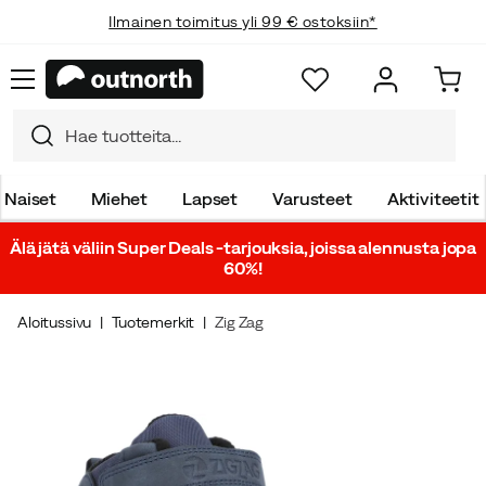
Ilmainen toimitus yli 99 € ostoksiin*
Naiset
Miehet
Lapset
Varusteet
Aktiviteetit
Älä jätä väliin Super Deals -tarjouksia, joissa alennusta jopa
60%!
Aloitussivu
Tuotemerkit
Zig Zag