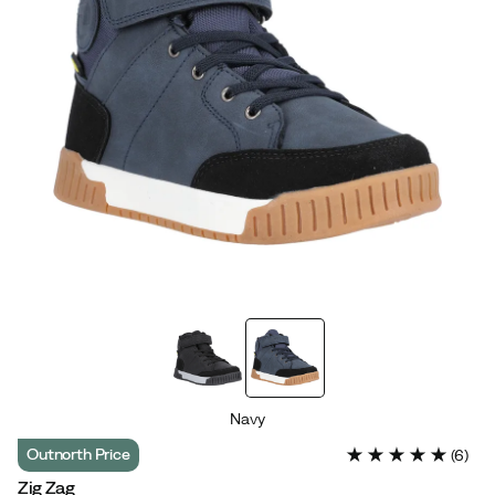
Navy
Outnorth Price
(
6
)
Zig Zag