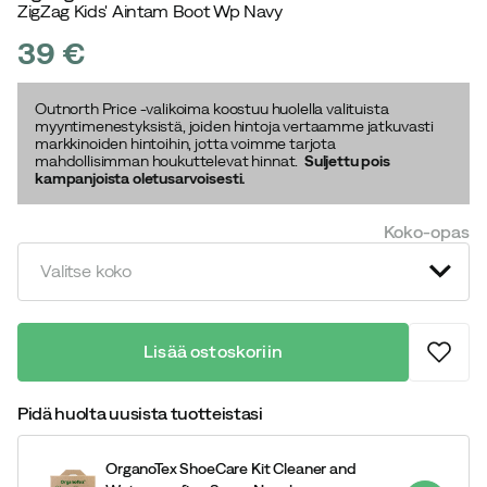
ZigZag Kids' Aintam Boot Wp Navy
39 €
price
Outnorth Price -valikoima koostuu huolella valituista
myyntimenestyksistä, joiden hintoja vertaamme jatkuvasti
markkinoiden hintoihin, jotta voimme tarjota
mahdollisimman houkuttelevat hinnat.
Suljettu pois
kampanjoista oletusarvoisesti.
Koko-opas
Valitse koko
Lisää ostoskoriin
Pidä huolta uusista tuotteistasi
OrganoTex ShoeCare Kit Cleaner and