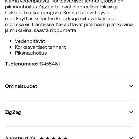
Nämä vedenpitävät, korkeavartiset tennarit, joissa on
pikanauhoitus ZigZagilta, ovat ihanteellisia leikkiin ja
seikkailuihin kaupungissa. Kengät sopivat hyvin
monikäyttöisiksi lasten kengiksi ja niitä voi käyttää
monissa eri tilanteissa. Ne auttavat pitämään jalat kuivina
ja mukavina, säästä riippumatta.
Vedenpitävät
Korkeavartiset tennarit
Pikanauhoitus
Tuotenumero
:
FS458481
Ominaisuudet
Tavarantoimittajan värinimike
:
Navy
Varren korkeus
:
Keskikorkea
Zig Zag
Vuori
:
Synteettinen
Vedenpitävät
:
Kyllä
Lesti
:
Normaali
Vettähylkivä
:
Kyllä
Arvostelut
(
6
)
Metallinastat
:
Ei