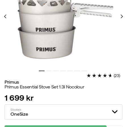
(
23
)
Primus
Primus Essential Stove Set 1.3l Nocolour
1 699 kr
price
Storlek
OneSize