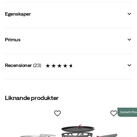
Egenskaper
Leverantörens artikelnamn
:
Essential Stove Set 1.3L
Leverantörens färgnamn
:
Nocolour
Primus
Storlek
:
OneSize
Recensioner
(
23
)
4.7
Liknande produkter
Outnorth Pric
Baserat på 23 betyg