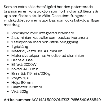
Som en extra säkerhetsåtgärd har den patenterade
brännaren en konstruktion som förhindrar att lågor slår
upp om flaskan skulle välta. Dessutom fungerar
vindskyddet som en stabil bas, som också skyddar lågan
mot drag.
Vindskydd med integrerad brännare
2 aluminiumkastruller som packas i varandra
1 stekpanna med non-stick-beläggning
1 griptång
Material, kastruller: Aluminium
Material, stekpanna: Anodiserad aluminium
Bränsle: Gas
Effekt: 2000W
Koktid: 4:30 min
Brinntid: 119 min/230 g
Volym: 1,3L
Höjd: 90mm
Diameter: 198mm
Vikt: 822g
Artikelnummer
:
A031431 5092ONESIZ
|
P656549
|
656549