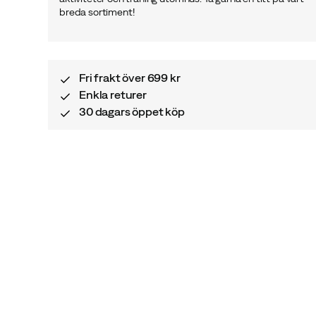
breda sortiment!
Fri frakt över 699 kr
Enkla returer
30 dagars öppet köp