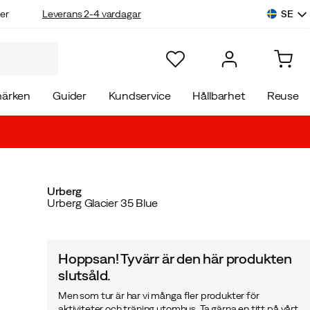
SE
er
Leverans 2-4 vardagar
ärken
Guider
Kundservice
Hållbarhet
Reuse
Urberg
Urberg Glacier 35 Blue
Hoppsan! Tyvärr är den här produkten
slutsåld.
Men som tur är har vi många fler produkter för
aktiviteter och träning utomhus. Ta gärna en titt på vårt