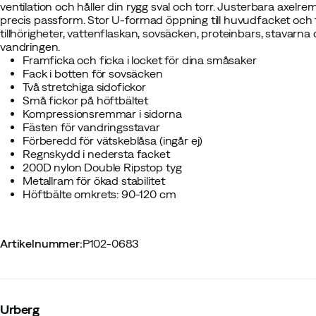
ventilation och håller din rygg sval och torr. Justerbara axelr
precis passform. Stor U-formad öppning till huvudfacket och fle
tillhörigheter, vattenflaskan, sovsäcken, proteinbars, stavarna
vandringen.
Framficka och ficka i locket för dina småsaker
Fack i botten för sovsäcken
Två stretchiga sidofickor
Små fickor på höftbältet
Kompressionsremmar i sidorna
Fästen för vandringsstavar
Förberedd för vätskeblåsa (ingår ej)
Regnskydd i nedersta facket
200D nylon Double Ripstop tyg
Metallram för ökad stabilitet
Höftbälte omkrets: 90-120 cm
Artikelnummer
:
P102-0683
Urberg