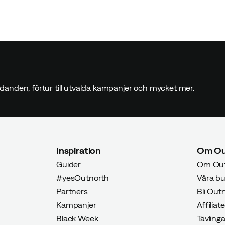
danden, förtur till utvalda kampanjer och mycket mer.
Inspiration
Om Ou
Guider
Om Out
#yesOutnorth
Våra bu
Partners
Bli Ou
Kampanjer
Affiliate
Black Week
Tävlinga