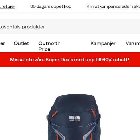
 returer
30 dagars öppet köp
Klimatkompenserade frakt
er
Outlet
Outnorth
Kampanjer
Varum
Price
Missa inte våra Super Deals med upp till 60% rabatt!