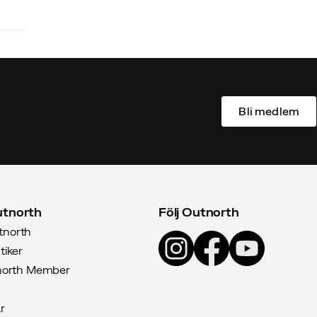
Bli medlem
tnorth
Följ Outnorth
north
tiker
tnorth Member
r