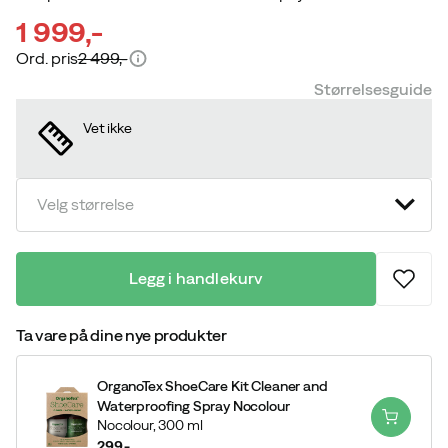
1 999,-
Ord. pris
2 499,-
discounted
original
Størrelsesguide
price
price
Vet ikke
Velg størrelse
Legg i handlekurv
Ta vare på dine nye produkter
OrganoTex ShoeCare Kit Cleaner and
Waterproofing Spray Nocolour
Nocolour,
300 ml
299,-