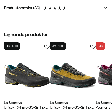
Pigger
:
Nei
Produktomtaler
(
30
)
Yttersåle
:
Gummi
Yttermateriale
:
Skinn
Størrelse
:
40
Størrelsesguide
4.7
Lignende produkter
30% - KODE
25% - KODE
-20%
basert på 30 anmeldelser
Hvordan er størrelsen?
Lite
Normal
Stor
La Sportiva
La Sportiva
La Sporti
Øyvind
3 måneder siden
Bekreftet kjøper
Unisex TX4 Evo GORE-TEX Carbon/Bamboo
Unisex TX4 Evo GORE-TEX Savana/Jungle