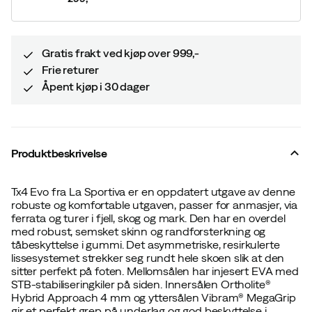
price
Gratis frakt ved kjøp over 999,-
Frie returer
Åpent kjøp i 30 dager
Produktbeskrivelse
Tx4 Evo fra La Sportiva er en oppdatert utgave av denne
robuste og komfortable utgaven, passer for anmasjer, via
ferrata og turer i fjell, skog og mark. Den har en overdel
med robust, semsket skinn og randforsterkning og
tåbeskyttelse i gummi. Det asymmetriske, resirkulerte
lissesystemet strekker seg rundt hele skoen slik at den
sitter perfekt på foten. Mellomsålen har injesert EVA med
STB-stabiliseringkiler på siden. Innersålen Ortholite®
Hybrid Approach 4 mm og yttersålen Vibram® MegaGrip
gir et perfekt grep på underlag og god beskyttelse i