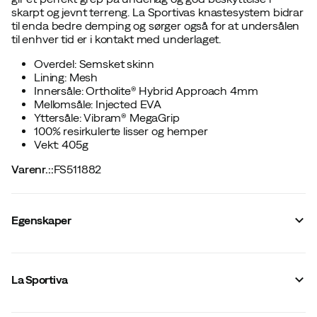
skarpt og jevnt terreng. La Sportivas knastesystem bidrar
til enda bedre demping og sørger også for at undersålen
til enhver tid er i kontakt med underlaget.
Overdel: Semsket skinn
Lining: Mesh
Innersåle: Ortholite® Hybrid Approach 4mm
Mellomsåle: Injected EVA
Yttersåle: Vibram® MegaGrip
100% resirkulerte lisser og hemper
Vekt: 405g
Varenr.:
:
FS511882
Egenskaper
Fargekode
:
Carbon/Papaya
Skafthøyde
:
Lav
La Sportiva
Vanntett
:
Nei
Lest
:
Normal
Vannavvisende
:
Nei