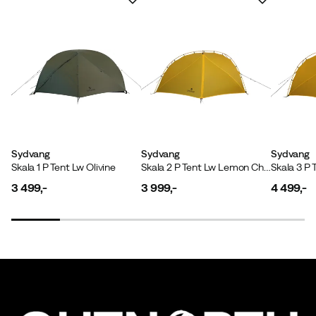
Sydvang
Sydvang
Sydvang
Skala 1 P Tent Lw Olivine
Skala 2 P Tent Lw Lemon Chrome
3 499,-
3 999,-
4 499,-
price
price
price