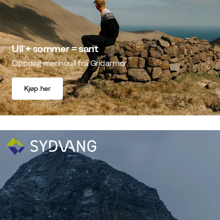
Ull + sommer = sant
Oppdag merinoull fra Gridarmor
Kjøp her