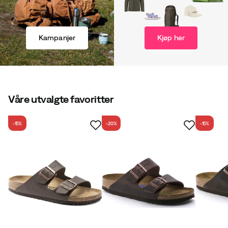
Kampanjer
Kjøp her
Våre utvalgte favoritter
-15%
-20%
-15%