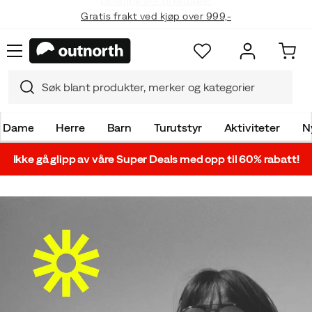
Gratis frakt ved kjøp over 999,-
Dame
Herre
Barn
Turutstyr
Aktiviteter
N
Ikke gå glipp av våre Super Deals med opp til 60% rabatt!