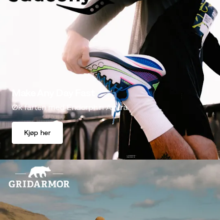
Make Any Day Fast
Øk farten med Endorphin Azura
Kjøp her