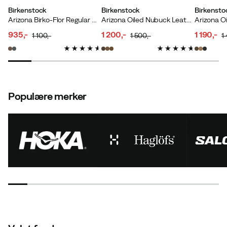
Birkenstock
Birkenstock
Birkensto
Arizona Birko-Flor Regular Dark Brown
Arizona Oiled Nubuck Leather Soft Footbed Regular Habana
935,-
1 200,-
1 190,-
1 100,-
1 500,-
1
discounted
original
discounted
original
discoun
original
price
price
price
price
price
price
Populære merker