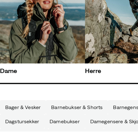
Dame
Herre
Bager & Vesker
Barnebukser & Shorts
Barnegens
Dagstursekker
Damebukser
Damegensere & Skjo
Dunjakker Herre
Fjell & Tursko Dame
Fjell & Tursk