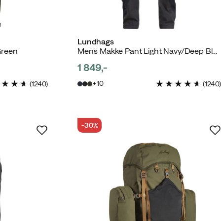
Lundhags
Green
Men's Makke Pant Light Navy/Deep Blue
1 849,-
price
10
(
1240
)
(
1240
)
-30%