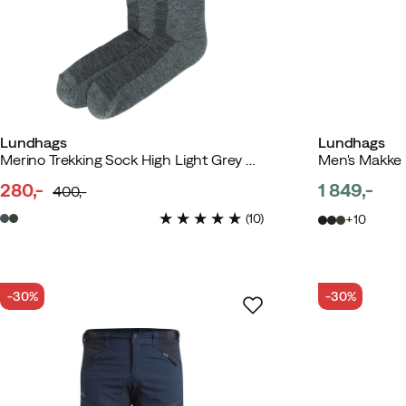
Lundhags
Lundhags
Merino Trekking Sock High Light Grey Melange
Men's Makke 
280,-
1 849,-
400,-
discounted
original
price
(
10
)
10
price
price
-30%
-30%