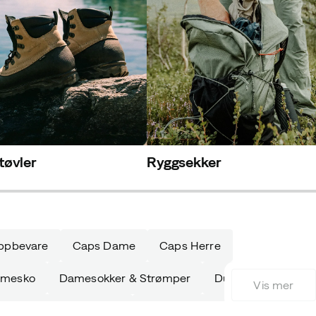
tøvler
Ryggsekker
ppbevare
Caps Dame
Caps Herre
mesko
Damesokker & Strømper
Dunjakker Dame
Vis mer
Fleecegensere Herre
Friluftsbukser Barn