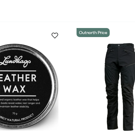
sjakker Dame
Friluftsjakker Herre
Friluftsshorts Dam
 Herre
Hatter Herre
Herrebukser
Herregensere &
Outnorth Price
Hverdagsbukser Dame
Hverdagsjakker Dame
Hv
er & Hatter Dame
Luer Dame
Luer og Hatter Herre
Overdeler Dame
Overtrekksbukser Dame
Pakke
Regnjakker Dame
Regnjakker Herre
Regntøy D
 Herre
Skalljakker Dame
Skalljakker Herre
Ski
ter & Tilbehør
T-skjorter & Topper Dame
T-skjorter
bukser Dame
Turbukser Herre
Turjakker Dame
T