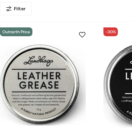
Filter
Friluftsbukser Dame
Friluftsbukser Herre
Friluft
Friluftssko & Turstøvler Dame
Friluftssko & Turstøvler
Outnorth Price
-30%
Herreskjorter
Herresko
Herresokker & Strømper
Lette Dunjakker Dame
Lette Dunjakker Herre
Lu
Mellomlagsgensere Herre
Midjevesker & Ryggsekker
PC-Veske
Regnbukser Dame
Regnbukser Herre
Ryggsekkstilbehør
Skallbukser Dame
Skallbukser
Skotilbehør Dame
Skuldervesker
Skøyter
Skøy
Tur & Hikingsko Herre
Tur- & Hikingsko Dame
Tur