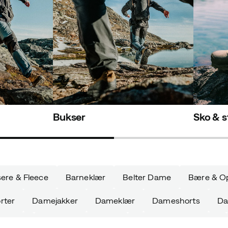
Bukser
Sko & s
ere & Fleece
Barneklær
Belter Dame
Bære & O
rter
Damejakker
Dameklær
Dameshorts
Da
o Herre
Flanellskjorter Herre
Fleecegensere Dame