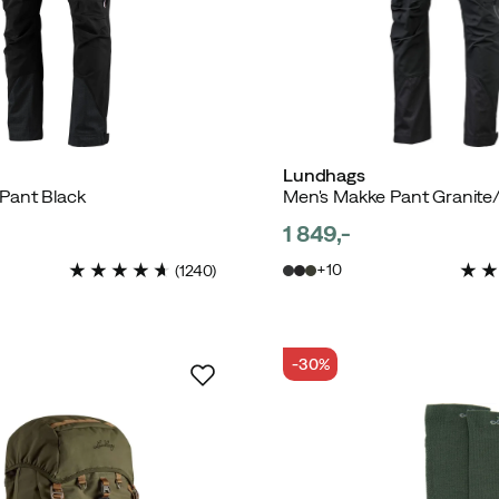
Lundhags
Pant Black
Men's Makke Pant Granite
1 849,-
price
10
(
1240
)
-30%