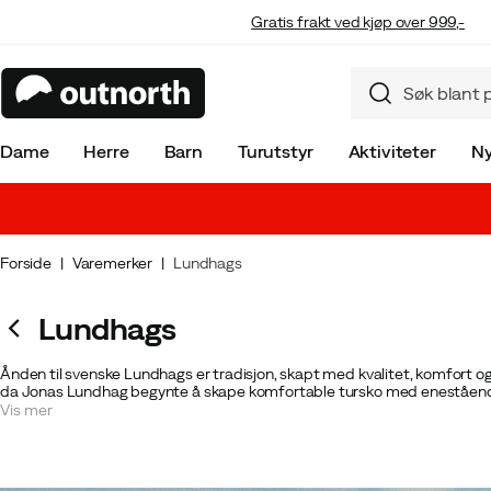
Gratis frakt ved kjøp over 999,-
Dame
Herre
Barn
Turutstyr
Aktiviteter
Ny
Forside
Varemerker
Lundhags
Lundhags
Ånden til svenske Lundhags er tradisjon, skapt med kvalitet, komfort og f
da Jonas Lundhag begynte å skape komfortable tursko med enestående 
verdensberømte for sine tursko.
Vis mer