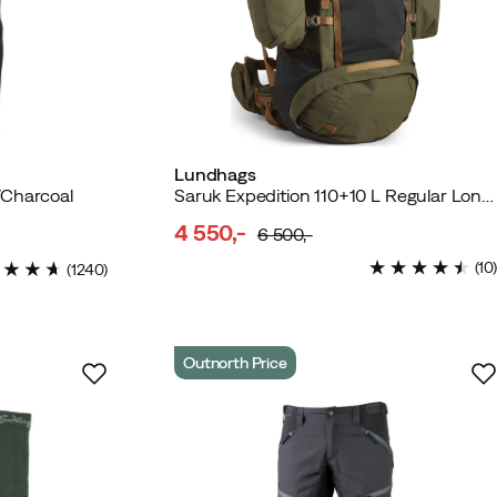
Lundhags
/Charcoal
Saruk Expedition 110+10 L Regular Long Forest Green
4 550,-
6 500,-
discounted
original
(
10
)
(
1240
)
price
price
Outnorth Price