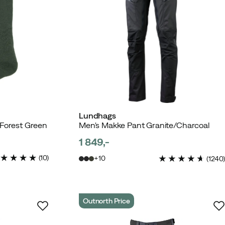
Lundhags
 Forest Green
Men's Makke Pant Granite/Charcoal
1 849,-
price
(
10
)
10
(
1240
)
Outnorth Price