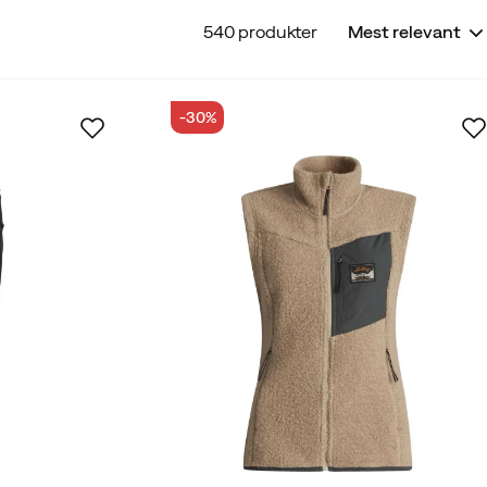
540 produkter
Mest relevant
e
Friluftsshorts Herre
 Skjorter
Herrejakker
Herreklær
Herreshorts
-30%
erdagssko Herre
Langrenn
Mellomlagsgensere Dame
poser
Pakkeposer & Pakke Kuber
Parkas Herre
ame
Regntøy Herre
Ryggsekker
Skiryggsekk
Skitilbehør
Skjorter & Bluser Dame
 Barn
T-skjorter Herre
Tilbehør Dame
urjakker Herre
Tursekker
Turskiløp