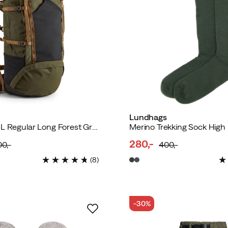
Lundhags
Saruk Pro 90 L Regular Long Forest Green
Merino Trekking Sock High
280,-
00,-
400,-
d
discounted
original
(
8
)
price
price
-30%