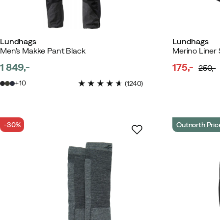
Lundhags
Lundhags
Men's Makke Pant Black
Merino Liner
1 849,-
175,-
250,-
price
discounte
original
10
(
1240
)
price
price
-30%
Outnorth Pric