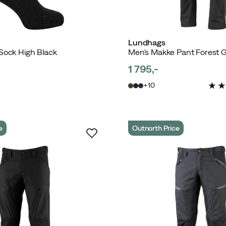
Lundhags
 Sock High Black
Men's Makke Pant Forest 
1 795,-
d
price
10
e
Outnorth Price