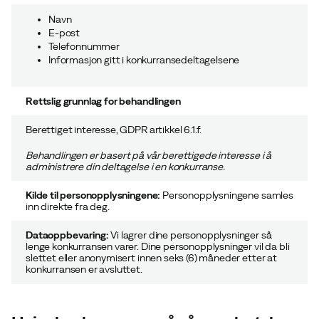
Navn
E-post
Telefonnummer
Informasjon gitt i konkurransedeltagelsene
Rettslig grunnlag for behandlingen
Berettiget interesse, GDPR artikkel 6.1.f.
Behandlingen er basert på vår
berettigede interesse
i å
administrere din deltagelse i en konkurranse.
Kilde til personopplysningene:
Personopplysningene samles
inn direkte fra deg.
Dataoppbevaring:
Vi lagrer dine personopplysninger så
lenge konkurransen varer. Dine personopplysninger vil da bli
slettet eller anonymisert innen seks (6) måneder etter at
konkurransen er avsluttet.