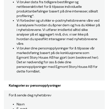
Vi bruker data fra tidligere bestillinger og
nettleseraktivitet for å tilpasse individuelle
produktanbefalinger basert på dine interesser, såkalt
profilering*.
Vi forbedrer og utvikler e-postnyhetsbrevene våre ved
å analysere hvordan du åpner dem og hva du klikker på
i nyhetsbrevene. Vi utfører imidlertid alltid slike
analyser på et aggregert nivå, dvs. vi ser ikke på
hvordan du spesifikt interagerer med nyhetsbrevene
våre.
Vi bruker dine personopplysninger for å tilpasse vår
markedsføring basert på de konklusjonene som
Egmont Story House AB har gjort (
som beskrevet her
).
Det er nødvendig for oss å dele dine
personopplysninger med Egmont Story House AB for
dette formålet.
Kategorier av personopplysninger
For å sende deg nyhetsbrev
Navn
E-post