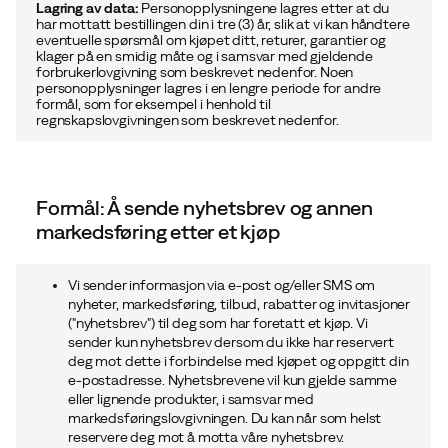
Lagring av data:
Personopplysningene lagres etter at du
har mottatt bestillingen din i tre (3) år, slik at vi kan håndtere
eventuelle spørsmål om kjøpet ditt, returer, garantier og
klager på en smidig måte og i samsvar med gjeldende
forbrukerlovgivning som beskrevet
nedenfor.
Noen
personopplysninger lagres i en lengre periode for andre
formål, som for eksempel i henhold til
regnskapslovgivningen som beskrevet
nedenfor.
Formål: Å sende nyhetsbrev og annen
markedsføring etter et kjøp
Vi sender informasjon via e-post og/eller SMS om
nyheter, markedsføring, tilbud, rabatter og invitasjoner
("nyhetsbrev") til deg som har foretatt et kjøp. Vi
sender kun nyhetsbrev dersom du ikke har reservert
deg mot dette i forbindelse med kjøpet og oppgitt din
e-postadresse. Nyhetsbrevene vil kun gjelde samme
eller lignende produkter, i samsvar med
markedsføringslovgivningen. Du kan når som helst
reservere deg mot å motta våre nyhetsbrev.