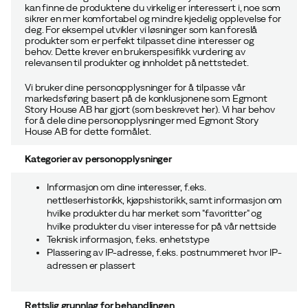
kan finne de produktene du virkelig er interessert i, noe som
sikrer en mer komfortabel og mindre kjedelig opplevelse for
deg. For eksempel utvikler vi løsninger som kan foreslå
produkter som er perfekt tilpasset dine interesser og
behov. Dette krever en brukerspesifikk vurdering av
relevansen til produkter og innholdet på nettstedet.
Vi bruker dine personopplysninger for å tilpasse vår
markedsføring basert på de konklusjonene som Egmont
Story House AB har gjort (
som beskrevet her
). Vi har behov
for å dele dine personopplysninger med Egmont Story
House AB for dette formålet.
Kategorier av personopplysninger
Informasjon om dine interesser, f.eks.
nettleserhistorikk, kjøpshistorikk, samt informasjon om
hvilke produkter du har merket som "favoritter" og
hvilke produkter du viser interesse for på vår nettside
Teknisk informasjon, f.eks. enhetstype
Plassering av IP-adresse, f.eks. postnummeret hvor IP-
adressen er plassert
Rettslig grunnlag for behandlingen