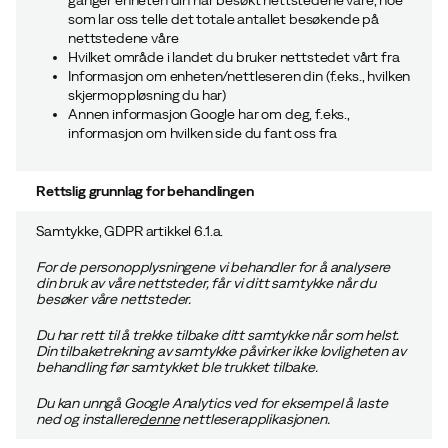
ganger enheten din har besøkt nettstedene våre, noe
som lar oss telle det totale antallet besøkende på
nettstedene våre
Hvilket område i landet du bruker nettstedet vårt fra
Informasjon om enheten/nettleseren din (f.eks., hvilken
skjermoppløsning du har)
Annen informasjon Google har om deg, f.eks.,
informasjon om hvilken side du fant oss fra
Rettslig grunnlag for behandlingen
Samtykke, GDPR artikkel 6.1.a.
For de personopplysningene vi behandler for å analysere
din bruk av våre nettsteder, får vi ditt samtykke når du
besøker våre nettsteder.
Du har rett til å trekke tilbake ditt samtykke når som helst.
Din tilbaketrekning av samtykke påvirker ikke lovligheten av
behandling før samtykket ble trukket tilbake.
Du kan unngå Google Analytics ved for eksempel å laste
ned og installere
denne
nettleserapplikasjonen.