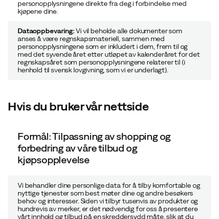
personopplysningene direkte fra deg i forbindelse med
kjøpene dine.
Dataoppbevaring:
Vi vil beholde alle dokumenter som
anses å være regnskapsmateriell, sammen med
personopplysningene som er inkludert i dem, frem til og
med det
syvende
året etter utløpet av kalenderåret for det
regnskapsåret som personopplysningene relaterer til (i
henhold til
svensk
lovgivning, som vi er underlagt).
Hvis du bruker vår nettside
Formål: Tilpassning av shopping og
forbedring av våre tilbud og
kjøpsopplevelse
Vi behandler dine personlige data for å tilby komfortable og
nyttige tjenester som best møter dine og andre besøkers
behov og interesser. Siden vi tilbyr tusenvis av produkter og
hundrevis av merker, er det nødvendig for oss å presentere
vårt innhold og tilbud på en skreddersydd måte, slik at du