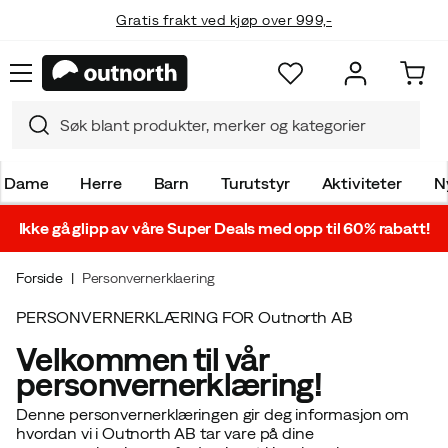
Gratis frakt ved kjøp over 999,-
Dame
Herre
Barn
Turutstyr
Aktiviteter
N
Ikke gå glipp av våre Super Deals med opp til 60% rabatt!
Forside
Personvernerklaering
PERSONVERNERKLÆRING FOR Outnorth AB
Velkommen til vår
personvernerklæring!
Denne personvernerklæringen gir deg informasjon om
hvordan vi i
Outnorth AB
tar vare på dine