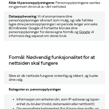
Kilde til personopplysningene:
Personopplysningene samles
inn gjennom din bruk av vårt nettsted.
Dataoppbevaring:
Vi vil anonymisere dine
personopplysninger så snart som mulig, og i alle fall ikke
lagre dine personopplysninger i en periode lenger enn seks
(6) måneder. Google vil fortsette å bruke dine
personopplysninger for deres egne formål, og
Google
vil
informere deg separat om deres bruk.
Formål: Nødvendig funksjonalitet for at
nettsiden skal fungere
Sikre at vår nettside fungerer ordentlig og sikkert, og huske
dine valg.
Kategorier av personopplysninger
Informasjon om enheten din, som IP-adresse og typen
enhet du bruker (mobil, datamaskin eller nettbrett)
Din geografiske beliggenhet (for å lagre dine språk- og