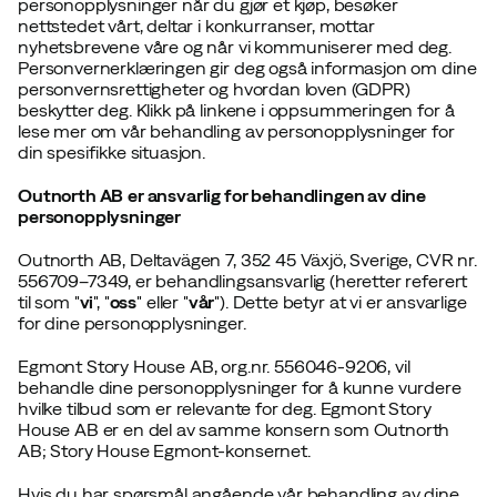
personopplysninger når du gjør et kjøp, besøker
nettstedet vårt, deltar i konkurranser, mottar
nyhetsbrevene våre og når vi kommuniserer med deg.
Personvernerklæringen gir deg også informasjon om dine
personvernsrettigheter og hvordan loven (GDPR)
beskytter deg. Klikk på linkene i oppsummeringen for å
lese mer om vår behandling av personopplysninger for
din spesifikke situasjon.
Outnorth AB
er ansvarlig for behandlingen av dine
personopplysninger
Outnorth AB
,
Deltavägen 7, 352 45 Växjö, Sverige
, CVR nr.
556709–7349, er behandlingsansvarlig (heretter referert
til som "
vi
", "
oss
" eller "
vår
"). Dette betyr at vi er ansvarlige
for dine personopplysninger.
Egmont Story House AB, org.nr. 556046-9206, vil
behandle dine personopplysninger for å kunne vurdere
hvilke tilbud som er relevante for deg.
Egmont Story
House AB er en del av samme konsern som
Outnorth
AB
; Story House Egmont-konsernet.
Hvis du har spørsmål angående vår behandling av dine