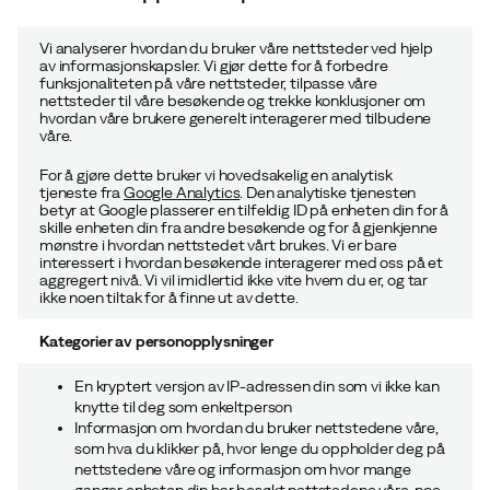
dine personopplysninger og vil være uavhengig ansvarlige.
Informasjon om hvor lenge de lagrer dine
Vi analyserer hvordan du bruker våre nettsteder ved hjelp
personopplysninger kan du finne i deres respektive
av informasjonskapsler. Vi gjør dette for å forbedre
personvernopplysninger.
funksjonaliteten på våre nettsteder, tilpasse våre
nettsteder til våre besøkende og trekke konklusjoner om
hvordan våre brukere generelt interagerer med tilbudene
våre.
For å gjøre dette bruker vi hovedsakelig en analytisk
tjeneste fra
Google Analytics
. Den analytiske tjenesten
betyr at Google plasserer en tilfeldig ID på enheten din for å
skille enheten din fra andre besøkende og for å gjenkjenne
mønstre i hvordan nettstedet vårt brukes. Vi er bare
interessert i hvordan besøkende interagerer med oss på et
aggregert nivå. Vi vil imidlertid ikke vite hvem du er, og tar
ikke noen tiltak for å finne ut av dette.
Kategorier av personopplysninger
En kryptert versjon av IP-adressen din som vi ikke kan
knytte til deg som enkeltperson
Informasjon om hvordan du bruker nettstedene våre,
som hva du klikker på, hvor lenge du oppholder deg på
nettstedene våre og informasjon om hvor mange