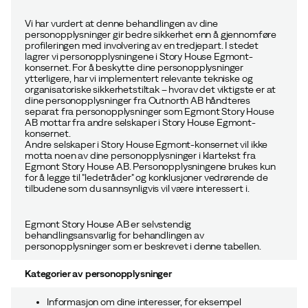
Vi har vurdert at denne behandlingen av dine
personopplysninger gir bedre sikkerhet enn å gjennomføre
profileringen med involvering av en tredjepart. I stedet
lagrer vi personopplysningene i Story House Egmont-
konsernet. For å beskytte dine personopplysninger
ytterligere, har vi implementert relevante tekniske og
organisatoriske sikkerhetstiltak – hvorav det viktigste er at
dine personopplysninger fra Outnorth AB håndteres
separat fra personopplysninger som Egmont Story House
AB mottar fra andre selskaper i Story House Egmont-
konsernet.
Andre selskaper i Story House Egmont-konsernet vil ikke
motta noen av dine personopplysninger i klartekst fra
Egmont Story House AB. Personopplysningene brukes kun
for å legge til "ledetråder" og konklusjoner vedrørende de
tilbudene som du sannsynligvis vil være interessert i.
Egmont Story House AB er selvstendig
behandlingsansvarlig for behandlingen av
personopplysninger som er beskrevet i denne tabellen.
Kategorier av personopplysninger
Informasjon om dine interesser, for eksempel