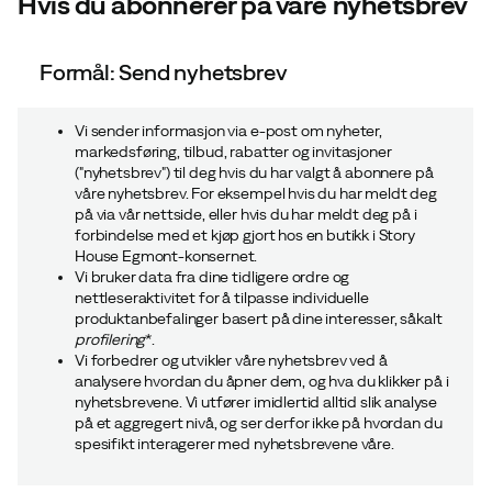
Hvis du abonnerer på våre nyhetsbrev
Formål: Send nyhetsbrev
Vi sender informasjon via e-post om nyheter,
markedsføring, tilbud, rabatter og invitasjoner
("nyhetsbrev") til deg hvis du har valgt å abonnere på
våre nyhetsbrev. For eksempel hvis du har meldt deg
på via vår nettside, eller hvis du har meldt deg på i
forbindelse med et kjøp gjort hos en butikk i Story
House Egmont-konsernet.
Vi bruker data fra dine tidligere ordre og
nettleseraktivitet for å tilpasse individuelle
produktanbefalinger basert på dine interesser, såkalt
profilering
*.
Vi forbedrer og utvikler våre nyhetsbrev ved å
analysere hvordan du åpner dem, og hva du klikker på i
nyhetsbrevene. Vi utfører imidlertid alltid slik analyse
på et aggregert nivå, og ser derfor ikke på hvordan du
spesifikt interagerer med nyhetsbrevene våre.