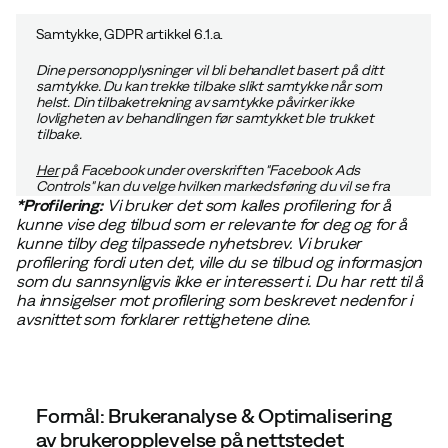
Samtykke, GDPR artikkel 6.1.a.
Dine personopplysninger vil bli behandlet basert på ditt
samtykke. Du kan trekke tilbake slikt samtykke når som
helst. Din tilbaketrekning av samtykke påvirker ikke
lovligheten av behandlingen før samtykket ble trukket
tilbake.
Her
på Facebook under overskriften "Facebook Ads
Controls" kan du velge hvilken markedsføring du vil se fra
Meta.
Her
på Instagram kan du finne mer informasjon om
*Profilering:
Vi bruker det som kalles profilering for å
dine valg.
Her
kan du velge hvilken markedsføring du vil se
kunne vise deg tilbud som er relevante for deg og for å
på TikTok
kunne tilby deg tilpassede nyhetsbrev. Vi bruker
profilering fordi uten det, ville du se tilbud og informasjon
Kilde til personopplysningene:
Personopplysningene
som du sannsynligvis ikke er interessert i. Du har rett til å
samles inn direkte fra deg, din kjøpshistorikk, surfeadferd,
ha
innsigelser
mot profilering som beskrevet nedenfor i
eller fra offentlig tilgjengelige online ressurser, som for
avsnittet som forklarer rettighetene dine.
eksempel sosiale medier.
Dataoppbevaring:
Du vil se markedsføring fra oss på andre
nettsteder og sosiale mediekanaler i maksimalt to (2) år
etter at du besøkte nettstedet vårt og samtykket til
behandlingen.
Formål: Brukeranalyse & Optimalisering
av brukeropplevelse på nettstedet
Markedsføringstjenestene vi bruker vil fortsette å behandle