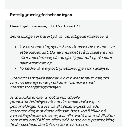
Rettslig grunnlag for behandlingen
Berettiget interesse, GDPR-artikkel 6.1.f.
Behandlingen er basert på vår
berettigede interesse
i å
kunne sende deg nyhetsbrev tilpasset dine interesser
etter kjøpet ditt. Du har mulighet til å protestere mot
slik markedsføring når du gjør kjøpet ditt og når som
helst etter det, og
forbedre våre e-postnyhetsbrev gjennom analyse.
Uten ditt samtykke sender vi kun nyhetsbrev til deg om
samme eller lignende produkter, i samsvar med
markedsføringslovgivningen.
Hvis du ikke ønsker å motta individuelle
produktanbefalinger eller andre markedsførings-e-
postmeldinger fra oss via SMS eller e-post, kan du
reservere deg mot dette når som helst ved å klikke på
avmeldingslenken i hver e-post eller ved å svare på SMS'en
som instruert i SMS'en, eller ved å sende en e-postmelding
til vår kundeservice (
info.no@outnorth.com
).