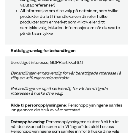
valutapreferanser)
All informasjon om dine valg på nettsiden, som hvilke
produkter du la til i handlekurven din eller hvilke
produkter som er merket som «likt», eller ditt
samtykkevalg, inkludert informasjon om når du svarte
på vårt samtykke
Rettslig grunnlag for behandlingen
Berettiget interesse, GDPR artikkel 6.1.f
Behandlingen er nødvendig for vår
berettigede interesse
i å
tilby en velfungerende nettside.
Behandlingen er også nødvendig for vår berettigede
interesse i å huske dine valg.
Kilde til personopplysningene:
Personopplysningene samles
inn gjennom din bruk av vårt nettsted.
Dataoppbevaring:
Personopplysningene slutter å bli brukt
når du lukker nettleseren din. Vi "lagrer" det aldri hos oss.
Personopplysningene som samles inn for å huske dine valg