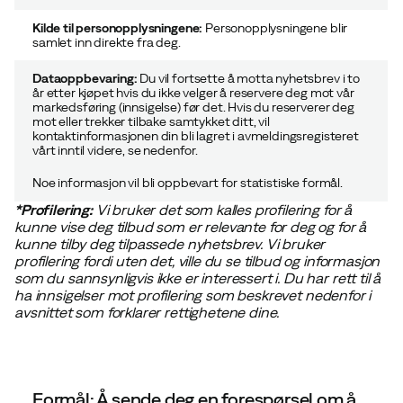
Kilde til personopplysningene:
Personopplysningene blir
samlet inn direkte fra deg.
Dataoppbevaring:
Du vil fortsette å motta nyhetsbrev i to
år etter kjøpet hvis du ikke velger å reservere deg mot vår
markedsføring (innsigelse) før det. Hvis du reserverer deg
mot eller trekker tilbake samtykket ditt, vil
kontaktinformasjonen din bli lagret i avmeldingsregisteret
vårt inntil videre, se
nedenfor
.
Noe informasjon vil bli oppbevart for statistiske formål.
*Profilering:
Vi bruker det som kalles profilering for å
kunne vise deg tilbud som er relevante for deg og for å
kunne tilby deg tilpassede nyhetsbrev. Vi bruker
profilering fordi uten det, ville du se tilbud og informasjon
som du sannsynligvis ikke er interessert i. Du har rett til å
ha
innsigelser
mot profilering som beskrevet nedenfor i
avsnittet som forklarer rettighetene dine.
Formål: Å sende deg en forespørsel om å