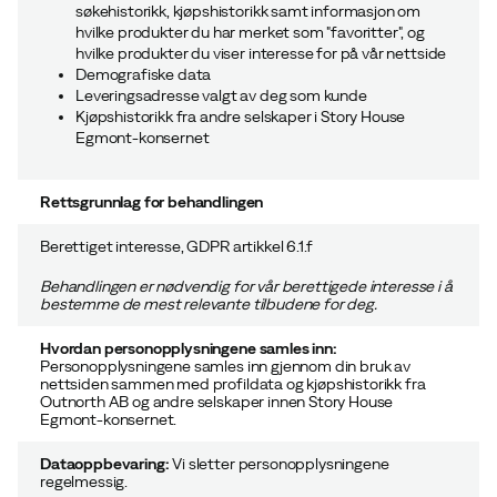
søkehistorikk, kjøpshistorikk samt informasjon om
hvilke produkter du har merket som "favoritter", og
hvilke produkter du viser interesse for på vår nettside
Demografiske data
Leveringsadresse valgt av deg som kunde
Kjøpshistorikk fra andre selskaper i Story House
Egmont-konsernet
Rettsgrunnlag for behandlingen
Berettiget interesse, GDPR artikkel 6.1.f
Behandlingen er nødvendig for vår
berettigede interesse
i å
bestemme de mest relevante tilbudene for deg.
Hvordan personopplysningene samles inn:
Personopplysningene samles inn gjennom din bruk av
nettsiden sammen med profildata og kjøpshistorikk fra
Outnorth AB
og andre selskaper innen Story House
Egmont-konsernet.
Dataoppbevaring:
Vi sletter personopplysningene
regelmessig.