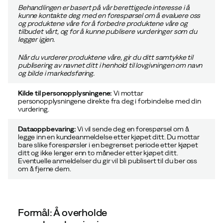
Behandlingen er basert på vår
berettigede interesse
i å
kunne kontakte deg med en forespørsel om å evaluere oss
og produktene våre for å forbedre produktene våre og
tilbudet vårt, og for å kunne publisere vurderinger som du
legger igjen.
Når du vurderer produktene våre, gir du ditt samtykke til
publisering av navnet ditt i henhold til lovgivningen om navn
og bilde i markedsføring.
Kilde til personopplysningene:
Vi mottar
personopplysningene direkte fra deg i forbindelse med din
vurdering.
Dataoppbevaring:
Vi vil sende deg en forespørsel om å
legge inn en kundeanmeldelse etter kjøpet ditt. Du mottar
bare slike forespørsler i en begrenset periode etter kjøpet
ditt og ikke lenger enn to måneder etter kjøpet ditt.
Eventuelle anmeldelser du gir vil bli publisert til du ber oss
om å fjerne dem.
Formål: Å overholde