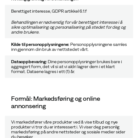
Berettiget interesse, GDPR artikkel 6.1.f
Behandlingen er nødvendig for
vår berettiget interesse
i å
sikre optimalisering og personalisering på stedet for deg og
andre brukere.
Kilde til personopplysningene:
Personopplysningene samles
inn gjennom din bruk av nettstedet vårt.
Dataoppbevaring:
Dine personopplysninger brukes bare i
aggregert form, det vil si at vi aldri lagrer dem i et klart
format. Dataene lagres i ett (1) år.
Formål: Markedsføring og online
annonsering
Vi markedsfører våre produkter ved å vise tilbud og nye
produkter vi tror du er interessert i. Vi viser deg personlig
markedsføring på andre nettsteder og sosiale medier sider
du besøker.