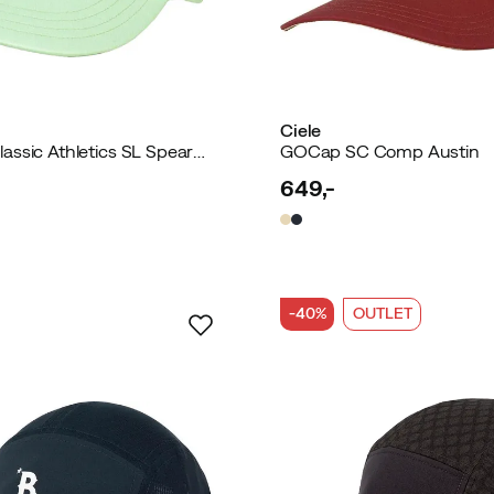
Ciele
FSTCap SC Classic Athletics SL Spearmint
GOCap SC Comp Austin
649,-
price
-40%
OUTLET