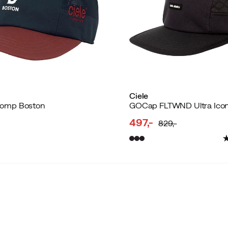
Ciele
omp Boston
497,-
829,-
discounted
original
price
price