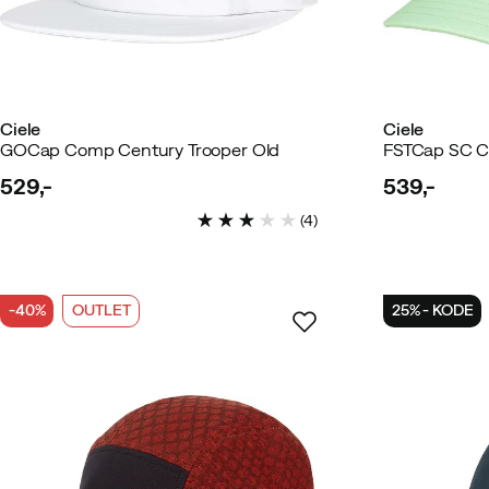
Ciele
Ciele
GOCap Comp Century Trooper Old
529,-
539,-
price
price
(
4
)
-40%
OUTLET
25% - KODE