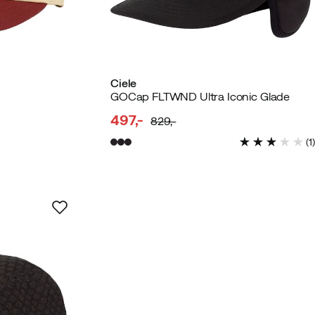
Ciele
GOCap FLTWND Ultra Iconic Glade
497,-
829,-
discounted
original
(
1
)
price
price