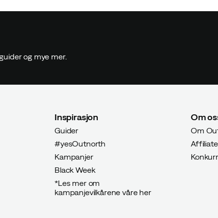
 guider og mye mer.
Inspirasjon
Om os
Guider
Om Out
#yesOutnorth
Affiliate
Kampanjer
Konkur
Black Week
*Les mer om
kampanjevilkårene våre her