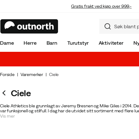
Gratis frakt ved kjøp over 999,-
Dame
Herre
Barn
Turutstyr
Aktiviteter
Ny
Forside
Varemerker
Ciele
Ciele
Ciele Athletics ble grunnlagt av Jeremy Bresnen og Mike Giles i 2014. De
var funksjonell og stilfull. I dag har de utvidet sitt sortiment med flere lu
funksjonalitet og stil som den første luen gjorde.
Vis mer