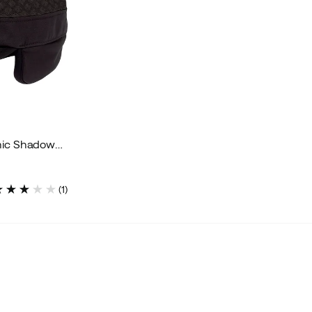
GOCap FLTWND Ultra Iconic Shadowcast
(
1
)