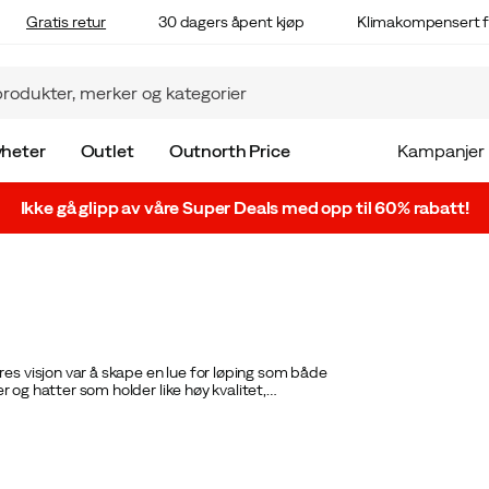
Gratis retur
30 dagers åpent kjøp
Klimakompensert f
heter
Outlet
Outnorth Price
Kampanjer
Ikke gå glipp av våre Super Deals med opp til 60% rabatt!
res visjon var å skape en lue for løping som både
er og hatter som holder like høy kvalitet,