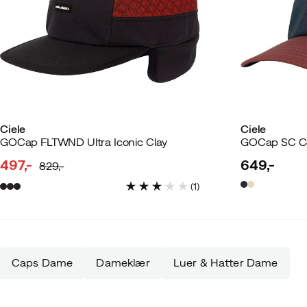
Ciele
Ciele
GOCap FLTWND Ultra Iconic Clay
GOCap SC C
497,-
649,-
829,-
discounted
original
price
(
1
)
price
price
Caps Dame
Dameklær
Luer & Hatter Dame