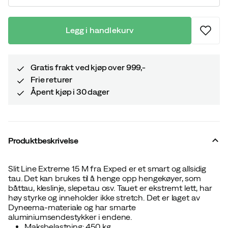
Legg i handlekurv
Gratis frakt ved kjøp over 999,-
Frie returer
Åpent kjøp i 30 dager
Produktbeskrivelse
Slit Line Extreme 15 M fra Exped er et smart og allsidig
tau. Det kan brukes til å henge opp hengekøyer, som
båttau, kleslinje, slepetau osv. Tauet er ekstremt lett, har
høy styrke og inneholder ikke stretch. Det er laget av
Dyneema-materiale og har smarte
aluminiumsendestykker i endene.
Maksbelastning: 450 kg