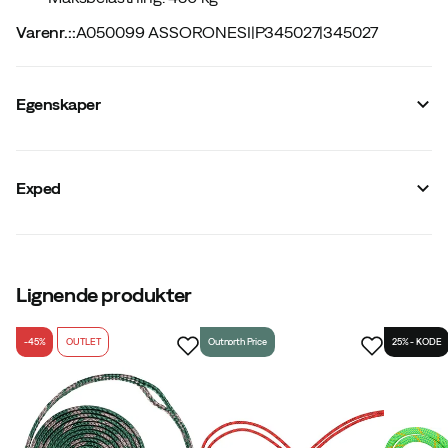
Varenr.:
:
A050099 ASSORONESI
|
P345027
|
345027
Egenskaper
Modellnavn
:
Slit Line Extreme
Fargekode
:
Grey
Exped
Størrelse
:
OneSize
Lignende produkter
-45%
OUTLET
Outnorth Price
25% - KODE