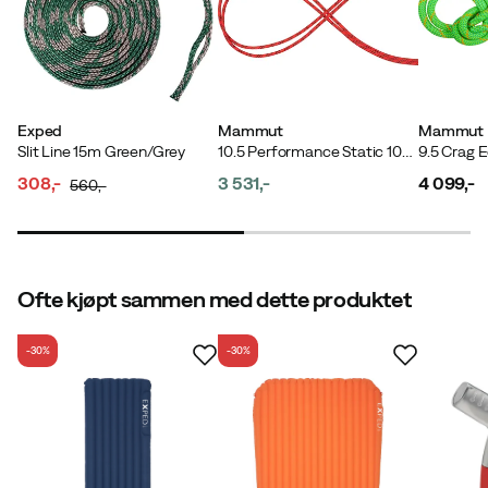
Exped
Mammut
Mammut
Slit Line 15m Green/Grey
10.5 Performance Static 100m Red-black
308,-
3 531,-
4 099,-
560,-
discounted
original
price
price
price
price
Ofte kjøpt sammen med dette produktet
-30%
-30%