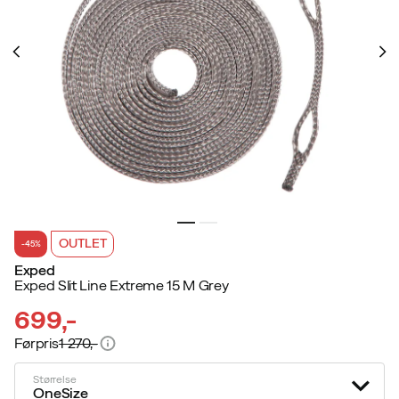
OUTLET
-45%
Exped
Exped Slit Line Extreme 15 M Grey
699,-
Førpris
1 270,-
discounted
original
price
price
Størrelse
OneSize