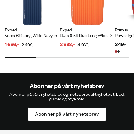
Exped
Exped
Primus
Versa 6R Long Wide Navy-navy
Dura 6.5R Duo Long Wide Dark Lava-flame
Power Igni
1 686,-
2 988,-
349,-
2 409,-
4 269,-
discounted
original
discounted
original
price
price
price
price
price
Abonner på vårt nyhetsbrev
Abonner på vårt nyhetsbrev og motta produktnyheter, tilbud,
guider og mye mer.
Abonner på vårt nyhetsbrev