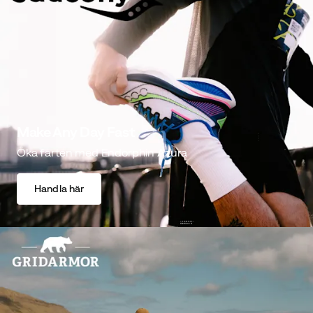
Make Any Day Fast
Öka farten med Endorphin Azura
Handla här