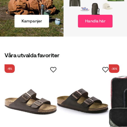
Kampanjer
Handla här
Våra utvalda favoriter
-15%
-30%