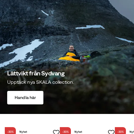
Lättvikt från Sydvang
Upptäck nya SKALA collection.
Handla här
-30%
Nyhet
-30%
Nyhet
-30%
Ny