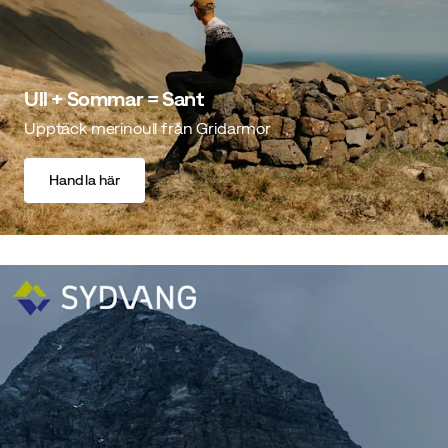
Ull + Sommar = Sant
Upptäck merinoull från Gridarmor
Handla här