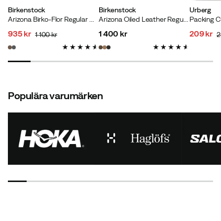
Birkenstock
Birkenstock
Urberg
Arizona Birko-Flor Regular Dark Brown
Arizona Oiled Leather Regular Habana
935 kr
1 400 kr
209 kr
1 100 kr
2
discounted
original
price
discoun
original
price
price
price
price
Populära varumärken