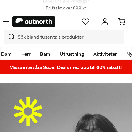
Fri frakt över 699 kr
Dam
Herr
Barn
Utrustning
Aktiviteter
Ny
Missa inte våra Super Deals med upp till 60% rabatt!