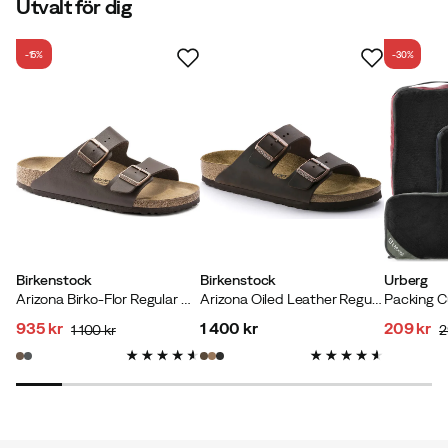
Utvalt för dig
-15%
-30%
Birkenstock
Birkenstock
Urberg
Arizona Birko-Flor Regular Dark Brown
Arizona Oiled Leather Regular Habana
935 kr
1 400 kr
209 kr
1 100 kr
2
discounted
original
price
discoun
original
price
price
price
price