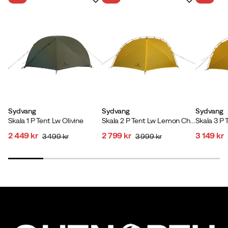
Sydvang
Sydvang
Sydvang
Skala 1 P Tent Lw Olivine
Skala 2 P Tent Lw Lemon Chrome
2 449 kr
2 799 kr
3 149 kr
3 499 kr
3 999 kr
discounted
original
discounted
original
discoun
original
price
price
price
price
price
price