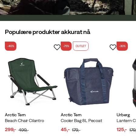
Populære produkter akkurat nå
-40%
-75%
OUTLET
-30%
Arctic Tern
Arctic Tern
Urberg
Beach Chair Cilantro
Cooler Bag 8L Pecoat
Lantern C
299,-
45,-
125,-
499,-
179,-
179,
discounted
original
discounted
original
discoun
original