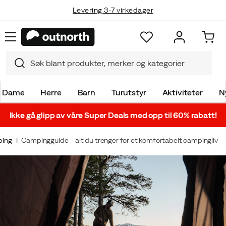
Levering 3-7 virkedager
Gratis frakt ved kjøp over 999,-
Dame
Herre
Barn
Turutstyr
Aktiviteter
N
Ikke gå glipp av våre Super Deals med opp til 60% rabatt!
ing
Campingguide – alt du trenger for et komfortabelt campingliv