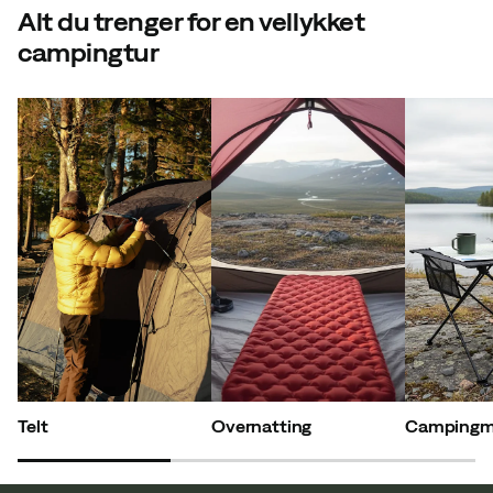
Alt du trenger for en vellykket
campingtur
Telt
Overnatting
Campingm