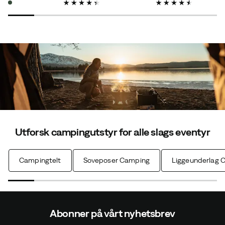
price
price
price
price
price
price
Utforsk campingutstyr for alle slags eventyr
Campingtelt
Soveposer Camping
Liggeunderlag 
Abonner på vårt nyhetsbrev