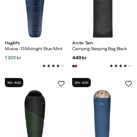
Haglöfs
Arctic Tern
Musca -13 Midnight Blue/Mint
Camping Sleeping Bag Black
1 301 kr
449 kr
price
price
35% - KOD
30% - KOD