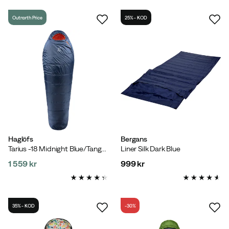
Outnorth Price
25% - KOD
Haglöfs
Bergans
Tarius -18 Midnight Blue/Tangerine
Liner Silk Dark Blue
1 559 kr
999 kr
price
price
35% - KOD
-30%