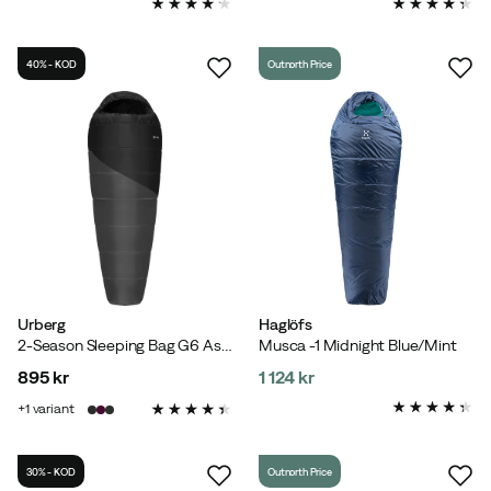
price
price
40% - KOD
Outnorth Price
Urberg
Haglöfs
2-Season Sleeping Bag G6 Asphalt
Musca -1 Midnight Blue/Mint
895 kr
1 124 kr
price
price
1
variant
30% - KOD
Outnorth Price