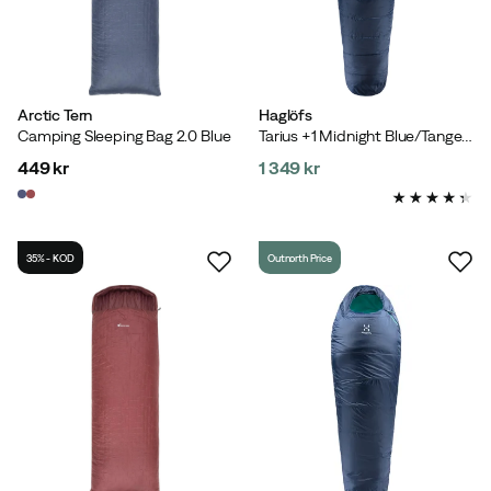
Arctic Tern
Haglöfs
Camping Sleeping Bag 2.0 Blue
Tarius +1 Midnight Blue/Tangerine
449 kr
1 349 kr
price
price
35% - KOD
Outnorth Price