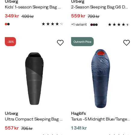
Urberg
Urberg
Kids' 1-season Sleeping Bag G2 Chili/Rio Red
2-Season Sleeping Bag G6 Dark Purple
349 kr
559 kr
499 kr
799 kr
discounted
original
discounted
original
1
variant
price
price
price
price
-30%
Outnorth Price
Urberg
Haglöfs
Ultra Compact Sleeping Bag 3.0 Asphalt
Tarius -5 Midnight Blue/Tangerine
557 kr
1 341 kr
795 kr
discounted
original
price