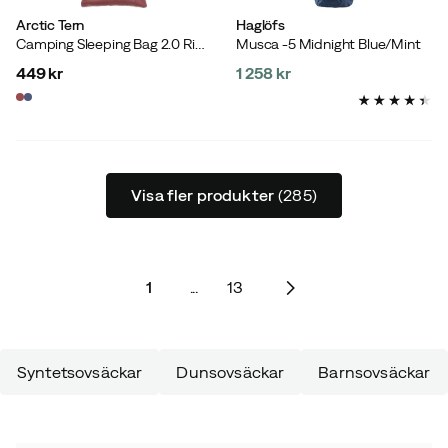
Arctic Tern
Haglöfs
Camping Sleeping Bag 2.0 Rio Red
Musca -5 Midnight Blue/Mint
449 kr
1 258 kr
price
price
Visa fler produkter
(285)
1
...
13
Syntetsovsäckar
Dunsovsäckar
Barnsovsäckar