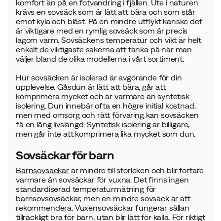
komfort än på en fotvandring i fjällen. Ute i naturen
krävs en sovsäck som är lätt att bära och som står
emot kyla och blåst. På en mindre utflykt kanske det
är viktigare med en rymlig sovsäck som är precis
lagom varm. Sovsäckens temperatur och vikt är helt
enkelt de viktigaste sakerna att tänka på när man
väljer bland de olika modellerna i vårt sortiment.
Hur sovsäcken är isolerad är avgörande för din
upplevelse. Gåsdun är lätt att bära, går att
komprimera mycket och är varmare än syntetisk
isolering. Dun innebär ofta en högre initial kostnad,
men med omsorg och rätt förvaring kan sovsäcken
få en lång livslängd. Syntetisk isolering är billigare,
men går inte att komprimera lika mycket som dun.
Sovsäckar för barn
Barnsovsäckar
är mindre till storleken och blir fortare
varmare än sovsäckar för vuxna. Det finns ingen
standardiserad temperaturmätning för
barnsovsovsäckar, men en mindre sovsäck är att
rekommendera. Vuxensovsäckar fungerar sällan
tillräckligt bra för barn, utan blir lätt för kalla. För riktigt