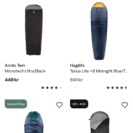
Arctic Tern
Haglöfs
Microtech Ultra Black
Tarius Lite +8 Midnight Blue/Tangerine
449 kr
841 kr
price
price
Outnorth Price
30% - KOD