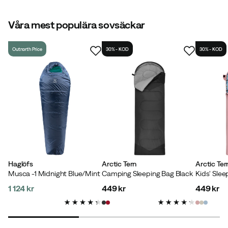
temperaturangivelserna på respektive sovsäck för att se i vilken
temperatur den är avsedd att användas.
Våra mest populära sovsäckar
Outnorth Price
30% - KOD
30% - KOD
Haglöfs
Arctic Tern
Arctic Ter
Musca -1 Midnight Blue/Mint
Camping Sleeping Bag Black
Kids' Slee
1 124 kr
449 kr
449 kr
price
price
price