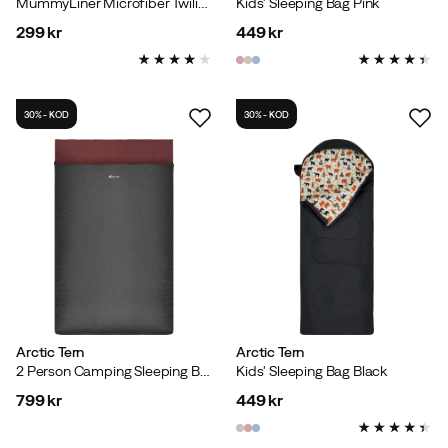
MummyLiner Microfiber Twilight Blue
Kids' Sleeping Bag Pink
299 kr
449 kr
price
price
30% - KOD
30% - KOD
Arctic Tern
Arctic Tern
2 Person Camping Sleeping Bag 2.0 Asphalt
Kids' Sleeping Bag Black
799 kr
449 kr
price
price