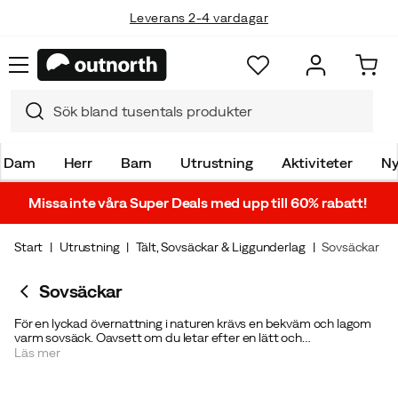
Fri frakt över 699 kr
Dam
Herr
Barn
Utrustning
Aktiviteter
Ny
Missa inte våra Super Deals med upp till 60% rabatt!
Start
Utrustning
Tält, Sovsäckar & Liggunderlag
Sovsäckar
Sovsäckar
För en lyckad övernattning i naturen krävs en bekväm och lagom
varm sovsäck. Oavsett om du letar efter en lätt och
komprimerbar
Dunsovsäckar
till vandringen eller en prisvärd och
Läs mer
bekväm
Syntetsovsäckar
till campingen har vi en sovsäck för dig.
Vi har sovsäckar för alla säsonger från välkända varumärken som
Fjällräven
,
Helsport
,
Marmot
och
Pajak
. Kika efter