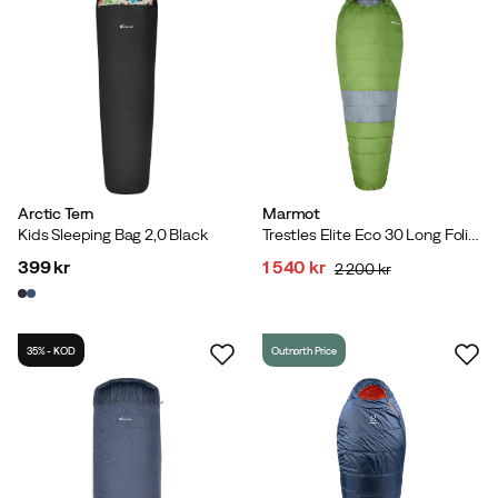
Arctic Tern
Marmot
Kids Sleeping Bag 2,0 Black
Trestles Elite Eco 30 Long Foliage/steel Onyx
399 kr
1 540 kr
2 200 kr
price
discounted
original
price
price
35% - KOD
Outnorth Price