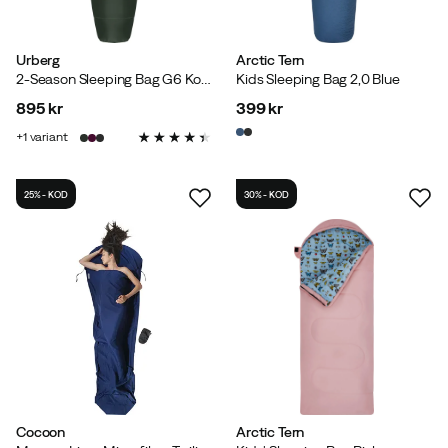
Urberg
Arctic Tern
2-Season Sleeping Bag G6 Kombu Green
Kids Sleeping Bag 2,0 Blue
895 kr
399 kr
price
price
1
variant
25% - KOD
30% - KOD
Cocoon
Arctic Tern