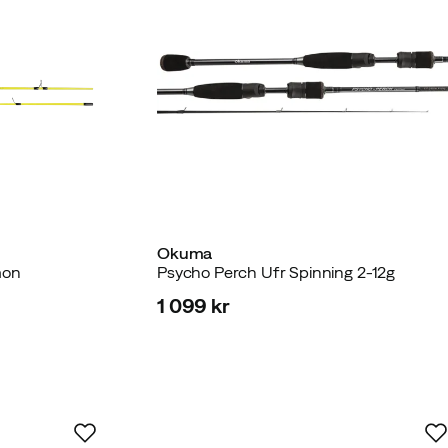
Okuma
mon
Psycho Perch Ufr Spinning 2-12g
1 099 kr
price