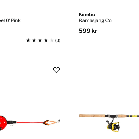
Kinetic
l 6' Pink
Ramasjang Cc
599 kr
price
(
3
)