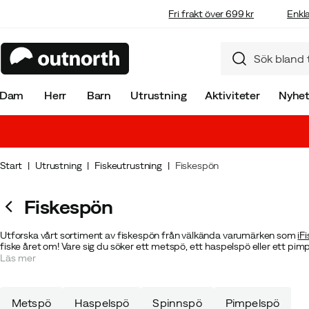
Fri frakt över 699 kr
Enkla
Dam
Herr
Barn
Utrustning
Aktiviteter
Nyhet
Start
Utrustning
Fiskeutrustning
Fiskespön
Fiskespön
Utforska vårt sortiment av fiskespön från välkända varumärken som
iF
fiske året om! Vare sig du söker ett metspö, ett haspelspö eller ett pimpels
Spana in vårt sortiment av
fiskelinor
,
beten
och
fiskeknivar
för en komple
Läs mer
fiskespön till både nybörjare och erfarna fiskare. Hitta ditt nya favorit
Metspö
Haspelspö
Spinnspö
Pimpelspö