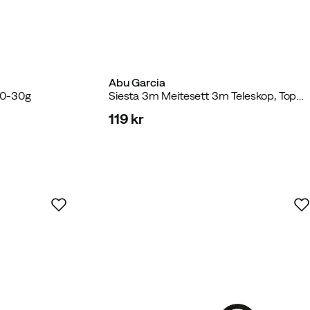
Abu Garcia
10-30g
Siesta 3m Meitesett 3m Teleskop, Toppknytt Snøre
119 kr
price