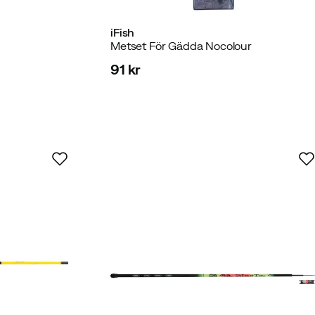
iFish
Metset För Gädda Nocolour
91 kr
price