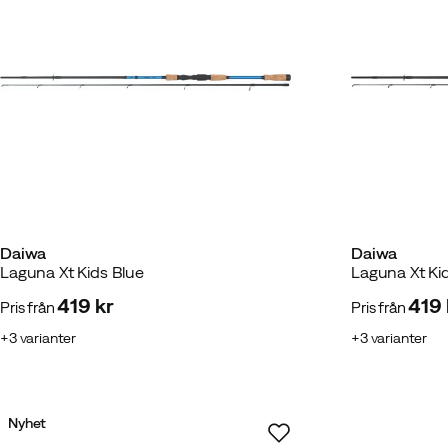
Daiwa
Daiwa
Laguna Xt Kids Blue
Laguna Xt Ki
419 kr
419 
Pris från
Pris från
price
price
3
varianter
3
varianter
Nyhet