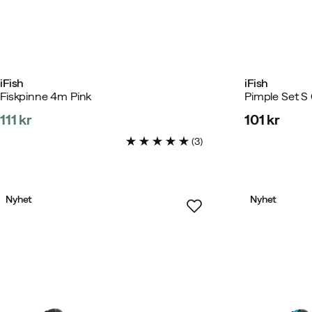
iFish
iFish
Fiskpinne 4m Pink
Pimple Set S
111 kr
101 kr
price
price
(
3
)
Nyhet
Nyhet