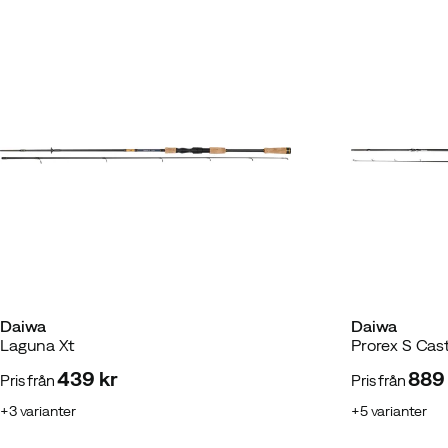
Daiwa
Daiwa
Laguna Xt
Prorex S Cas
439 kr
889 
Pris från
Pris från
price
price
3
varianter
5
varianter