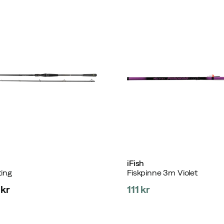
iFish
ting
Fiskpinne 3m Violet
kr
111 kr
price