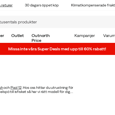
 returer
30 dagars öppet köp
Klimatkompenserade frakt
er
Outlet
Outnorth
Kampanjer
Varum
Price
Missa inte våra Super Deals med upp till 60% rabatt!
ish
och
Pool 12
. Hos oss hittar du utrustning för
pö till isfisket så har vi rätt modell för dig.
tt fiskeutrustning. Vi erbjuder kvalitativa
spö hos Outnorth!