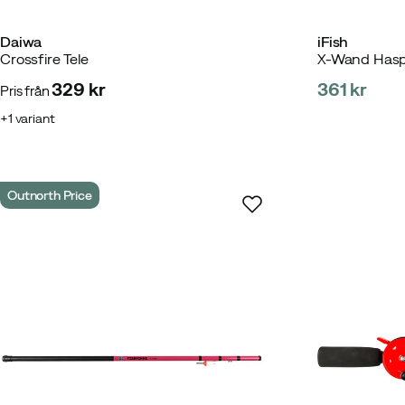
Daiwa
iFish
Crossfire Tele
X-Wand Haspe
329 kr
361 kr
Pris från
price
price
1
variant
Outnorth Price