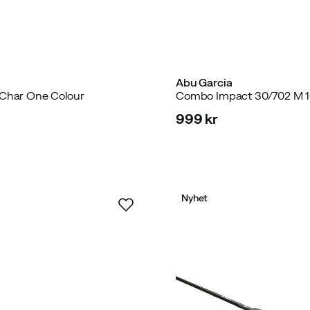
Abu Garcia
 Char One Colour
Combo Impact 30/702 M 
999 kr
price
Nyhet