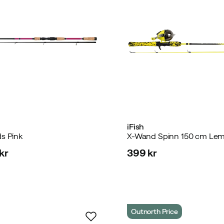
iFish
ds Pink
X-Wand Spinn 150 cm Le
kr
399 kr
price
Outnorth Price