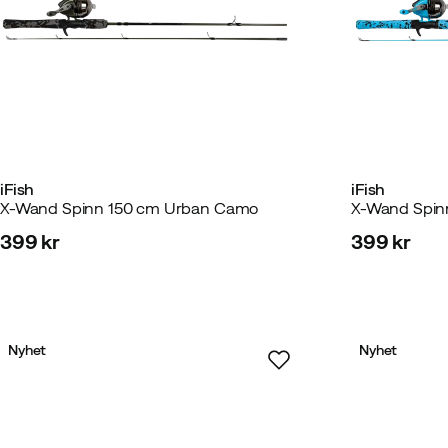
iFish
iFish
X-Wand Spinn 150 cm Urban Camo
X-Wand Spin
399 kr
399 kr
price
price
Nyhet
Nyhet