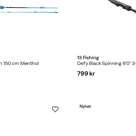
13 Fishing
n 150 cm Menthol
Defy Black Spinning 6'0" 3
799 kr
price
Nyhet