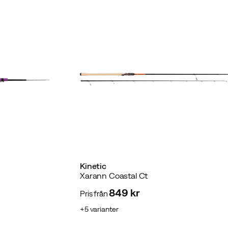
Kinetic
Xarann Coastal Ct
849 kr
Pris från
price
5
varianter