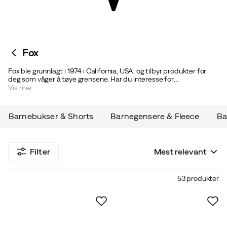
Fox
Fox ble grunnlagt i 1974 i California, USA, og tilbyr produkter for
deg som våger å tøye grensene. Har du interesse for
terrengsykling, capser, stilige gensere eller brukervennlige jakker,
Vis mer
så har du kommet rett. Produktene er laget for å matche
Californias steinete og ujevne terreng. Men du får også friheten til
å velge plagg som passer til hverdagen.
Barnebukser & Shorts
Barnegensere & Fleece
Ba
Filter
Mest relevant
53 produkter