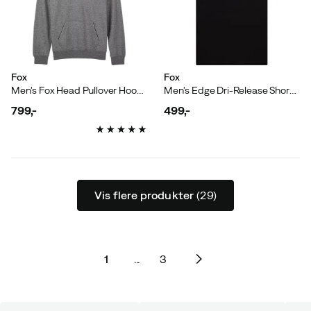
Fox
Fox
Men's Fox Head Pullover Hoodie Heather Graphite
Men's Edge Dri-Release Short Sleeve Tee Black
799,-
499,-
price
price
Vis flere produkter
(29)
1
...
3