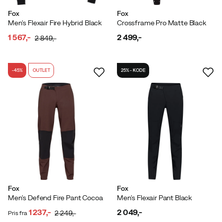
Fox
Fox
Men's Flexair Fire Hybrid Black
Crossframe Pro Matte Black
1 567,-
2 499,-
2 849,-
discounted
original
price
price
price
-45%
OUTLET
25% - KODE
Fox
Fox
Men's Defend Fire Pant Cocoa
Men's Flexair Pant Black
1 237,-
2 049,-
2 249,-
Pris fra