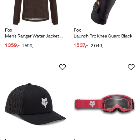
Fox
Fox
Men's Ranger Water Jacket Cocoa
Launch Pro Knee Guard Black
1 359,-
1 537,-
1 599,-
2 049,-
discounted
original
discounted
original
price
price
price
price