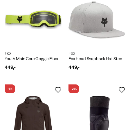
Fox
Fox
Youth Main Core Goggle Fluorescent Yellow
Fox Head Snapback Hat Steel Grey
449,-
449,-
price
price
-15%
-25%