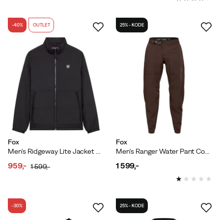
-40%
OUTLET
25% - KODE
Fox
Fox
Men's Ridgeway Lite Jacket Black
Men's Ranger Water Pant Cocoa
959,-
1 599,-
1 599,-
discounted
original
price
price
price
-30%
25% - KODE