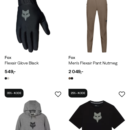
Fox
Fox
Flexair Glove Black
Men's Flexair Pant Nutmeg
549,-
2 049,-
price
price
35% - KODE
25% - KODE