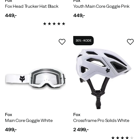
Fox
Fox
Fox Head Trucker Hat Black
Youth Main Core Goggle Pink
449,-
449,-
price
price
30% - KODE
Fox
Fox
Main Core Goggle White
Crossframe Pro Solids White
499,-
2 499,-
price
price