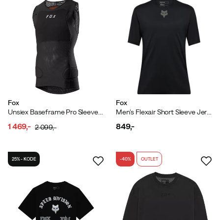
Fox
Fox
Unsiex Baseframe Pro Sleeveless Guard Black
Men's Flexair Short Sleeve Jersey Black
1 469,-
849,-
2 099,-
discounted
original
price
price
price
25% - KODE
-40%
OUTLET