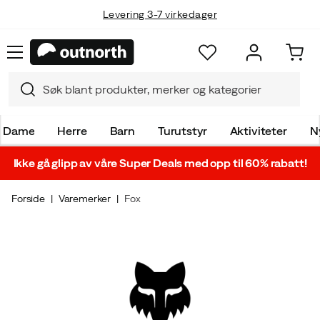
Levering 3-7 virkedager
Gratis frakt ved kjøp over 999,-
Dame
Herre
Barn
Turutstyr
Aktiviteter
N
Ikke gå glipp av våre Super Deals med opp til 60% rabatt!
Forside
Varemerker
Fox