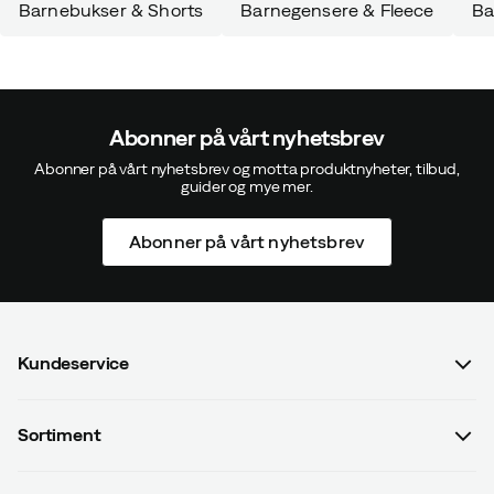
Barnebukser & Shorts
Barnegensere & Fleece
Ba
Abonner på vårt nyhetsbrev
Abonner på vårt nyhetsbrev og motta produktnyheter, tilbud,
guider og mye mer.
Abonner på vårt nyhetsbrev
Kundeservice
FAQ
Sortiment
Kontakt oss
Dame
Salgsbetingelser