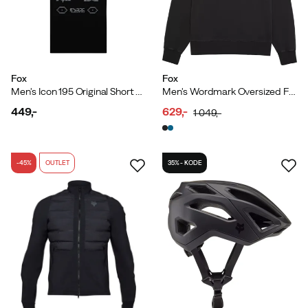
Fox
Fox
Men's Icon 195 Original Short Sleeve Tee Black
Men's Wordmark Oversized Fleece Crew Black
449,-
629,-
1 049,-
price
discounted
original
price
price
-45%
OUTLET
35% - KODE