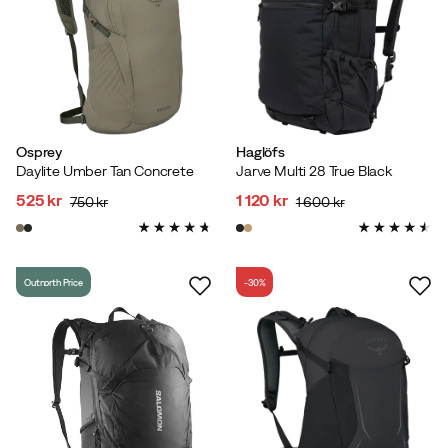
Osprey
Haglöfs
Daylite Umber Tan Concrete
Jarve Multi 28 True Black
525 kr
1 120 kr
750 kr
1 600 kr
discounted
original
discounted
original
price
price
price
price
Outnorth Price
-30%