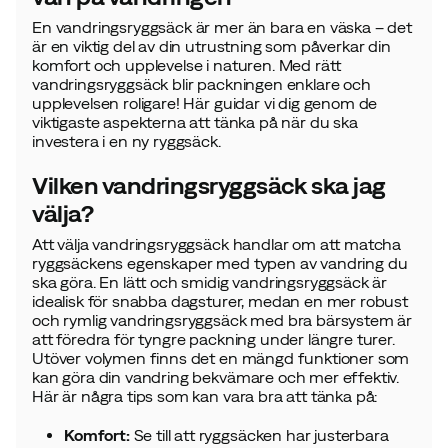
En vandringsryggsäck är mer än bara en väska – det
är en viktig del av din utrustning som påverkar din
komfort och upplevelse i naturen. Med rätt
vandringsryggsäck blir packningen enklare och
upplevelsen roligare! Här guidar vi dig genom de
viktigaste aspekterna att tänka på när du ska
investera i en ny ryggsäck.
Vilken vandringsryggsäck ska jag
välja?
Att välja vandringsryggsäck handlar om att matcha
ryggsäckens egenskaper med typen av vandring du
ska göra. En lätt och smidig vandringsryggsäck är
idealisk för snabba dagsturer, medan en mer robust
och rymlig vandringsryggsäck med bra bärsystem är
att föredra för tyngre packning under längre turer.
Utöver volymen finns det en mängd funktioner som
kan göra din vandring bekvämare och mer effektiv.
Här är några tips som kan vara bra att tänka på:
Komfort:
Se till att ryggsäcken har justerbara