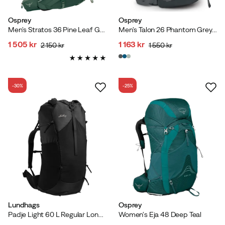
Osprey
Osprey
Men's Stratos 36 Pine Leaf Green
Men's Talon 26 Phantom Grey/Dark Charcoal
1 505 kr
1 163 kr
2 150 kr
1 550 kr
discounted
original
discounted
original
price
price
price
price
-30%
-25%
Lundhags
Osprey
Padje Light 60 L Regular Long Black
Women's Eja 48 Deep Teal