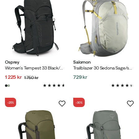
Osprey
Salomon
Women's Tempest 33 Black/Coal Grey
Trailblazer 30 Sedona Sage/seagrass/cress Green
1 225 kr
729 kr
1 750 kr
discounted
original
price
price
price
-25%
-30%