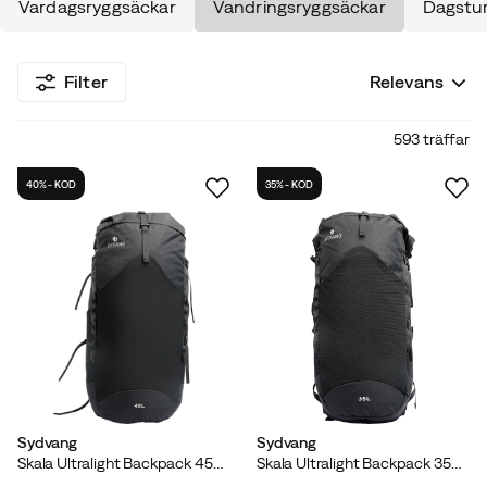
Vardagsryggsäckar
Vandringsryggsäckar
Dagstur
den perfekta modellen för din nästa tur. Du filtrerar enkelt på
packvolym, kön, varumärke och annat som är viktigt för dig med
hjälp av vår filtreringsfunktion.
Filter
Relevans
593 träffar
40% - KOD
35% - KOD
Sydvang
Sydvang
Skala Ultralight Backpack 45L Black
Skala Ultralight Backpack 35L Black