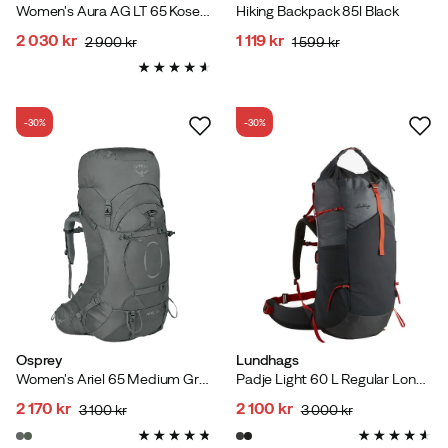
Women's Aura AG LT 65 Koseret/Darjeeling Spring Green
Hiking Backpack 85l Black
2 030 kr
1 119 kr
2 900 kr
1 599 kr
discounted
original
discounted
original
price
price
price
price
-30%
-30%
Osprey
Lundhags
Women's Ariel 65 Medium Grey
Padje Light 60 L Regular Long Granite
2 170 kr
2 100 kr
3 100 kr
3 000 kr
discounted
original
discounted
original