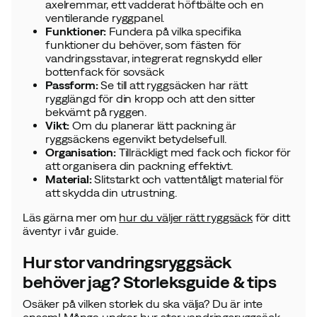
axelremmar, ett vadderat höftbälte och en
ventilerande ryggpanel.
Funktioner:
Fundera på vilka specifika
funktioner du behöver, som fästen för
vandringsstavar, integrerat regnskydd eller
bottenfack för sovsäck
Passform:
Se till att ryggsäcken har rätt
rygglängd för din kropp och att den sitter
bekvämt på ryggen.
Vikt:
Om du planerar lätt packning är
ryggsäckens egenvikt betydelsefull.
Organisation:
Tillräckligt med fack och fickor för
att organisera din packning effektivt.
Material:
Slitstarkt och vattentåligt material för
att skydda din utrustning.
Läs gärna mer om
hur du väljer rätt ryggsäck
för ditt
äventyr i vår guide.
Hur stor vandringsryggsäck
behöver jag? Storleksguide & tips
Osäker på vilken storlek du ska välja? Du är inte