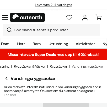
Fri frakt över 699 kr
Dam
Herr
Barn
Utrustning
Aktiviteter
Ny
Missa inte våra Super Deals med upp till 60% rabatt!
stning
Ryggsäckar & Väskor
Ryggsäckar
Vandringsryggsäckar
Vandringsryggsäckar
Är du redo att utforska naturen? En bra vandringsryggsäck är din
bästa vän på äventyret. Oavsett om du planerar en dagstur i
skogen eller en flerdagarsvandring i fjällen, har vi ryggsäcken som
Läs mer
passar just dina behov. Välj bland praktiska vandringsryggsäckar
från välkända varumärken som
Gregory
,
Osprey
och
Lundhags
.
Upptäck vårt breda sortiment av vandringsryggsäckar och hitta