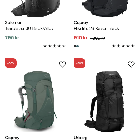
Salomon
Osprey
Trailblazer 30 Black/Alloy
Hikelite 26 Raven Black
795 kr
910 kr
1 300 kr
price
discounted
original
price
price
-30%
-30%
Osprey
Urberg