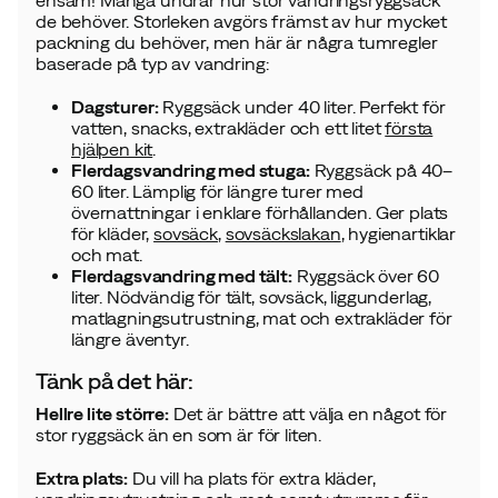
ensam! Många undrar hur stor vandringsryggsäck
de behöver. Storleken avgörs främst av hur mycket
packning du behöver, men här är några tumregler
baserade på typ av vandring:
Dagsturer:
Ryggsäck under 40 liter. Perfekt för
vatten, snacks, extrakläder och ett litet
första
hjälpen kit
.
Flerdagsvandring med stuga:
Ryggsäck på 40–
60 liter. Lämplig för längre turer med
övernattningar i enklare förhållanden. Ger plats
för kläder,
sovsäck
,
sovsäckslakan
, hygienartiklar
och mat.
Flerdagsvandring med tält:
Ryggsäck över 60
liter. Nödvändig för tält, sovsäck, liggunderlag,
matlagningsutrustning, mat och extrakläder för
längre äventyr.
Tänk på det här:
Hellre lite större:
Det är bättre att välja en något för
stor ryggsäck än en som är för liten.
Extra plats:
Du vill ha plats för extra kläder,