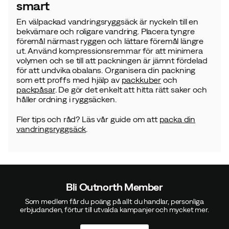
smart
En välpackad vandringsryggsäck är nyckeln till en
bekvämare och roligare vandring. Placera tyngre
föremål närmast ryggen och lättare föremål längre
ut. Använd kompressionsremmar för att minimera
volymen och se till att packningen är jämnt fördelad
för att undvika obalans. Organisera din packning
som ett proffs med hjälp av
packkuber
och
packpåsar
. De gör det enkelt att hitta rätt saker och
håller ordning i ryggsäcken.
Fler tips och råd? Läs vår guide om att
packa din
vandringsryggsäck
.
Bli Outnorth Member
Som medlem får du poäng på allt du handlar, personliga
erbjudanden, förtur till utvalda kampanjer och mycket mer.