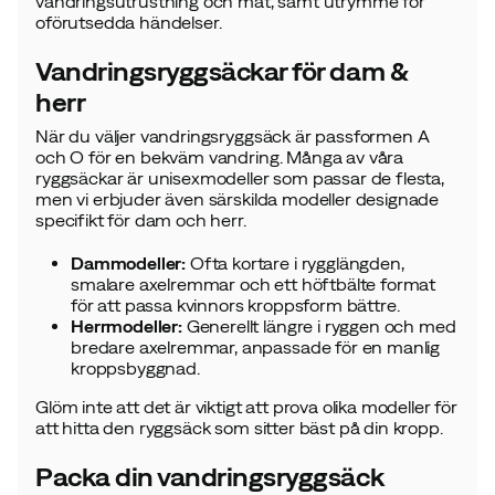
vandringsutrustning och mat, samt utrymme för
oförutsedda händelser.
Vandringsryggsäckar för dam &
herr
När du väljer vandringsryggsäck är passformen A
och O för en bekväm vandring. Många av våra
ryggsäckar är unisexmodeller som passar de flesta,
men vi erbjuder även särskilda modeller designade
specifikt för dam och herr.
Dammodeller:
Ofta kortare i rygglängden,
smalare axelremmar och ett höftbälte format
för att passa kvinnors kroppsform bättre.
Herrmodeller:
Generellt längre i ryggen och med
bredare axelremmar, anpassade för en manlig
kroppsbyggnad.
Glöm inte att det är viktigt att prova olika modeller för
att hitta den ryggsäck som sitter bäst på din kropp.
Packa din vandringsryggsäck